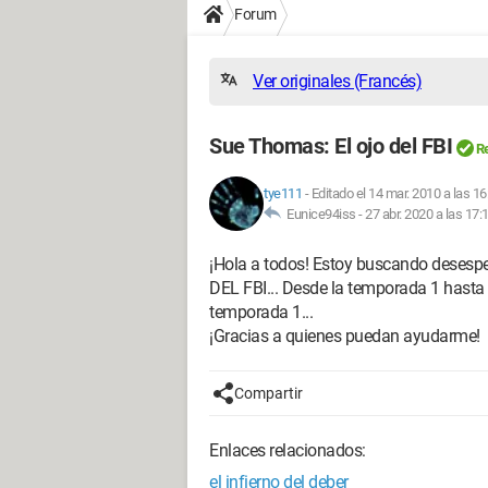
Forum
Ver originales (Francés)
Sue Thomas: El ojo del FBI
Re
tye111
-
Editado el 14 mar. 2010 a las 16
Eunice94iss -
27 abr. 2020 a las 17:
¡Hola a todos! Estoy buscando deses
DEL FBI... Desde la temporada 1 hasta l
temporada 1...
¡Gracias a quienes puedan ayudarme!
Compartir
Enlaces relacionados:
el infierno del deber