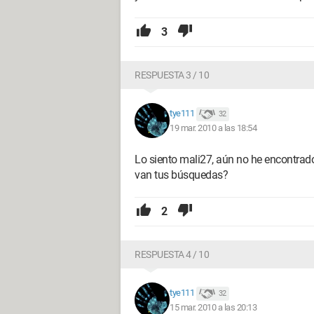
3
RESPUESTA 3 / 10
tye111
32
19 mar. 2010 a las 18:54
Lo siento mali27, aún no he encontrado
van tus búsquedas?
2
RESPUESTA 4 / 10
tye111
32
15 mar. 2010 a las 20:13