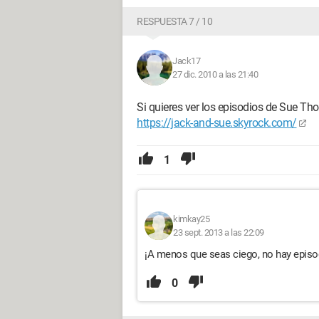
RESPUESTA 7 / 10
Jack17
27 dic. 2010 a las 21:40
Si quieres ver los episodios de Sue Tho
https://jack-and-sue.skyrock.com/
1
kimkay25
23 sept. 2013 a las 22:09
¡A menos que seas ciego, no hay episo
0