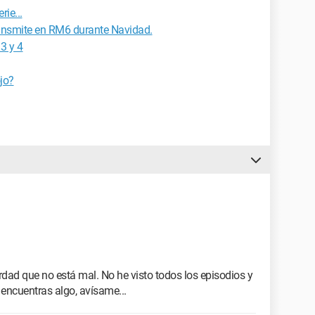
rie...
ransmite en RM6 durante Navidad.
3 y 4
jo?
rdad que no está mal. No he visto todos los episodios y
 encuentras algo, avísame...