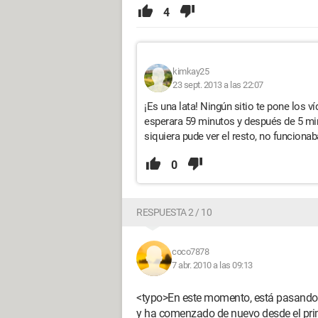
4
kimkay25
23 sept. 2013 a las 22:07
¡Es una lata! Ningún sitio te pone los 
esperara 59 minutos y después de 5 min
siquiera pude ver el resto, no funcion
0
RESPUESTA 2 / 10
coco7878
7 abr. 2010 a las 09:13
<typo>En este momento, está pasando 
y ha comenzado de nuevo desde el prim