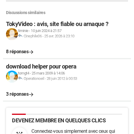
Discussions similaires
TokyVideo : avis, site fiable ou arnaque ?
timinie
-
10 juin 2024 à 21:57
Cinephile06
-
25 avr. 2026 à 23:10
8 réponses
download helper pour opera
tomgt4
-
25 mars 2009 à 14:06
Operationoeil
-
28 juin 2012 à 00:53
3 réponses
DEVENEZ MEMBRE EN QUELQUES CLICS
Connectez-vous simplement avec ceux qui