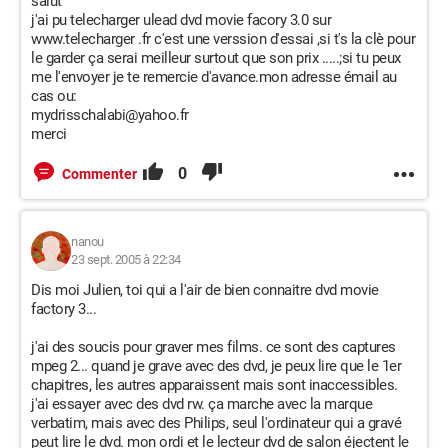
salut
j'ai pu telecharger ulead dvd movie facory 3.0 sur
www.telecharger .fr c'est une verssion d'essai ,si t's la clè pour
le garder ça serai meilleur surtout que son prix .....;si tu peux
me l'envoyer je te remercie d'avance.mon adresse émail au
cas ou:
mydrisschalabi@yahoo.fr
merci
0
Commenter
nanou
23 sept. 2005 à 22:34
Dis moi Julien, toi qui a l'air de bien connaitre dvd movie
factory 3...
j'ai des soucis pour graver mes films. ce sont des captures
mpeg 2... quand je grave avec des dvd, je peux lire que le 1er
chapitres, les autres apparaissent mais sont inaccessibles.
j'ai essayer avec des dvd rw. ça marche avec la marque
verbatim, mais avec des Philips, seul l'ordinateur qui a gravé
peut lire le dvd. mon ordi et le lecteur dvd de salon éjectent le