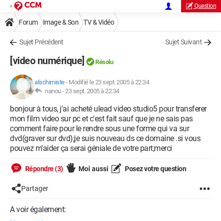
Question
Forum
Image & Son
TV & Vidéo
Sujet Précédent
Sujet Suivant
[video numérique]
Résolu
alschimiste
-
Modifié le 23 sept. 2005 à 22:34
nanou -
23 sept. 2005 à 22:34
bonjour à tous, j'ai acheté ulead video studio5 pour transferer
mon film video sur pc et c'est fait sauf que je ne sais pas
comment faire pour le rendre sous une forme qui va sur
dvd(graver sur dvd);je suis nouveau ds ce domaine .si vous
pouvez m'aider ça serai géniale de votre part;merci
Répondre (3)
Moi aussi
Posez votre question
Partager
A voir également: