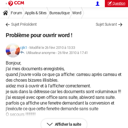
Question
Forum
Applis & Sites
Bureautique
Word
Sujet Précédent
Sujet Suivant
Problème pour ouvrir word !
cjik1
-
Modifié le 26 févr. 2010 à 13:33
Utilisateur anonyme -
26 févr. 2010 à 17:41
Bonjour,
j'ai mes documents enregistrés,
quand j'ouvre voila ce que ça affiche: carreau après carreau et
des choses bizares illisibles.
aidez moi à ouvrir et à l'afficher correctement.
je suis dans la détresse car les documents sont volumineux !!!
j'ai essayé avec open office sans suite, abiword sans suite.
parfois ça affiche une fenetre demandant la conversion et
j'exécute ce que cette fenetre demande sans suite
O secours !!!!!!!!!!
Afficher la suite
Configuration: 
Windows XP / Internet Explorer 6.0