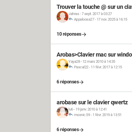
Trouver la touche @ sur un cl
Jahras
-
7 sept. 2017 à 03:27
Appaloosa27
-
17 nov. 2025 à 16:15
10 réponses
Arobas>Clavier mac sur wind
Yaya28
-
12 mars 2010 à 14:35
Pascal22
-
11 févr. 2017 à 12:15
6 réponses
arobase sur le clavier qwertz
lu6
-
19 janv. 2010 à 12:41
moonic.59
-
1 févr. 2019 à 13:51
6 réponses