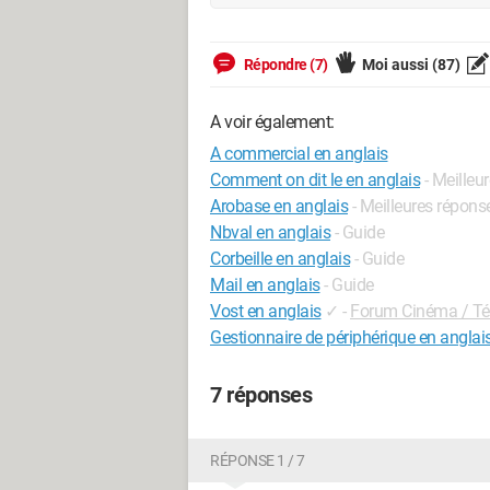
Répondre (7)
Moi aussi
(87)
A voir également:
A commercial en anglais
Comment on dit le en anglais
- Meilleu
Arobase en anglais
- Meilleures répons
Nbval en anglais
- Guide
Corbeille en anglais
- Guide
Mail en anglais
- Guide
Vost en anglais
✓
-
Forum Cinéma / Té
Gestionnaire de périphérique en anglai
7 réponses
RÉPONSE 1 / 7