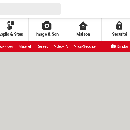
pplis & Sites
Image & Son
Maison
Securité
ux vidéo
Matériel
Réseau
Vidéo/TV
Virus/Sécurité
Emploi