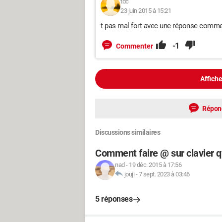
tdc
23 juin 2015 à 15:21
t pas mal fort avec une réponse comme 
-1
Commenter
Affiche
Répon
Discussions similaires
Comment faire @ sur clavier q
nad
-
19 déc. 2015 à 17:56
jouji
-
7 sept. 2023 à 03:46
5 réponses