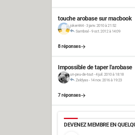
touche arobase sur macbook
joker444
-
3 janv. 2010 à 21:52
Sambral
-
9 oct. 2012 à 14:09
8 réponses
Impossible de taper l'arobase
un-peu-de-tout
-
4 juil. 2010 à 18:18
Zeldyas
-
14 nov. 2016 à 19:23
7 réponses
DEVENEZ MEMBRE EN QUELQU