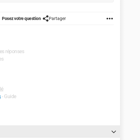
Posez votre question
Partager
res réponses
es
lé
s
- Guide