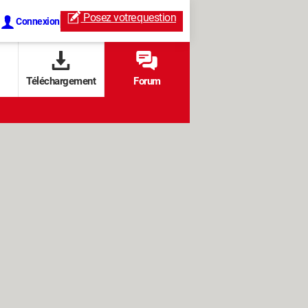
Posez votre
question
Connexion
Téléchargement
Forum