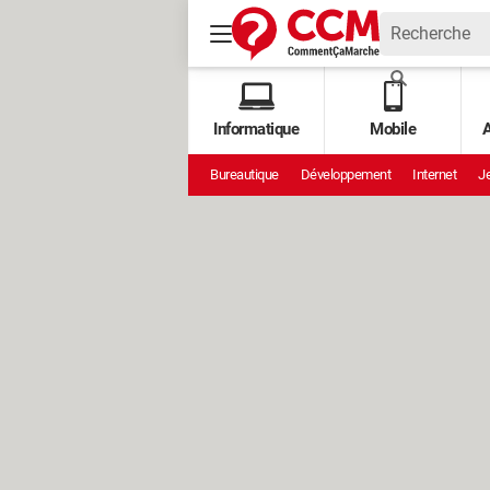
Informatique
Mobile
A
Bureautique
Développement
Internet
Je