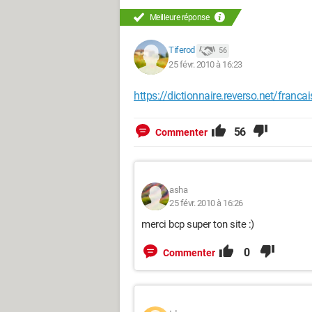
Meilleure réponse
Tiferod
56
25 févr. 2010 à 16:23
https://dictionnaire.reverso.net/franca
56
Commenter
asha
25 févr. 2010 à 16:26
merci bcp super ton site :)
0
Commenter