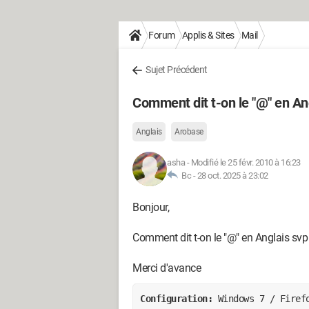
Forum
Applis & Sites
Mail
Sujet Précédent
Comment dit t-on le "@" en An
Anglais
Arobase
asha
-
Modifié le 25 févr. 2010 à 16:23
Bc -
28 oct. 2025 à 23:02
Bonjour,
Comment dit t-on le "@" en Anglais svp
Merci d'avance
Configuration: 
Windows 7 / Firef