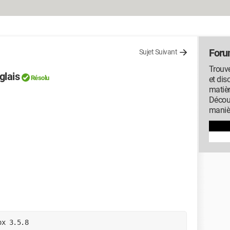
Foru
Sujet Suivant
Trouve
glais
Résolu
et dis
matiè
Décou
manièr
ox 3.5.8