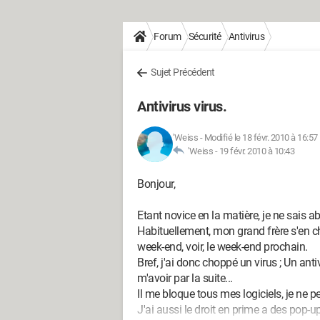
Forum
Sécurité
Antivirus
Sujet Précédent
Antivirus virus.
'Weiss
-
Modifié le 18 févr. 2010 à 16:57
'Weiss -
19 févr. 2010 à 10:43
Bonjour,
Etant novice en la matière, je ne sais 
Habituellement, mon grand frère s'en ch
week-end, voir, le week-end prochain.
Bref, j'ai donc choppé un virus ; Un anti
m'avoir par la suite...
Il me bloque tous mes logiciels, je ne pe
J'ai aussi le droit en prime a des pop-