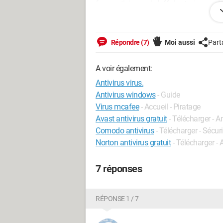
faux antivirus qui s'affole et m'ouvre d
J'ai regardé sur le net, farfouillé pour t
téléchargé, je ne peux soit pas l'installer,
Répondre (7)
Moi aussi
Part
J'espère donc pouvoir obtenir de l'aide, 
A voir également:
Merci d'avance,
Weiss.
Antivirus virus.
Antivirus windows
- Guide
Configuration: 
Windows Vista / F
Virus mcafee
- Accueil - Piratage
Avast antivirus gratuit
- Télécharger - 
Comodo antivirus
- Télécharger - Sécuri
Norton antivirus gratuit
- Télécharger -
7 réponses
RÉPONSE 1 / 7