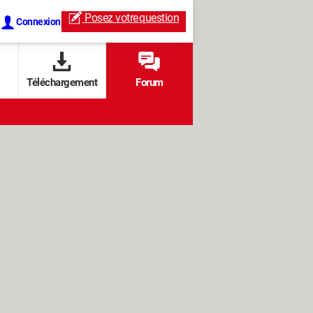
Posez votre
question
Connexion
Téléchargement
Forum