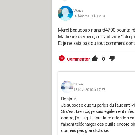
'Weiss
18 févr. 2010 à 17:18
Merci beaucoup nanard4700 pour ta ré
Malheureusement, cet "antivirus" bloque l
Et je ne sais pas du tout comment conto
0
Commenter
mc74
18 févr. 2010 à 17:27
Bonjour,
Je suppose que tu parles du faux anti-vi
Si c'est bien ça, je suis également infe
contre, j'ai lu qu'il faut faire attentio
faisant télécharger des outils encore pire
connais pas grand chose.