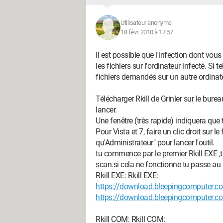
Utilisateur anonyme
18 févr. 2010 à 17:57
Il est possible que l'infection dont vo
les fichiers sur l'ordinateur infecté. Si 
fichiers demandés sur un autre ordinateur
Télécharger Rkill de Grinler sur le burea
lancer.
Une fenêtre (très rapide) indiquera que t
Pour Vista et 7, faire un clic droit sur le
qu'Administrateur" pour lancer l'outil.
tu commence par le premier Rkill EXE ,t
scan.si cela ne fonctionne tu passe au
Rkill EXE: Rkill EXE:
https://download.bleepingcomputer.com/
https://download.bleepingcomputer.com/
Rkill COM: Rkill COM: