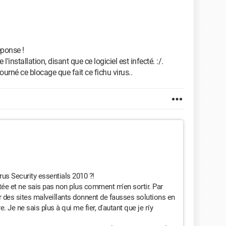
ponse !
'installation, disant que ce logiciel est infecté. :/.
urné ce blocage que fait ce fichu virus..
rus Security essentials 2010 ?!
ctée et ne sais pas non plus comment m'en sortir. Par
n car des sites malveillants donnent de fausses solutions en
. Je ne sais plus à qui me fier, d'autant que je n'y