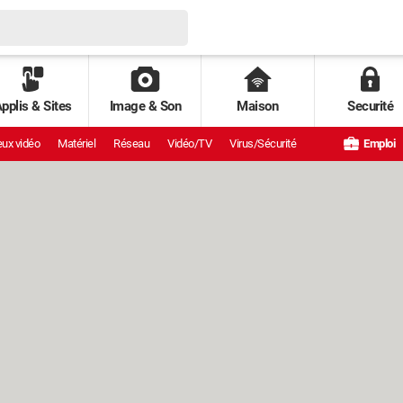
pplis & Sites
Image & Son
Maison
Securité
ux vidéo
Matériel
Réseau
Vidéo/TV
Virus/Sécurité
Emploi