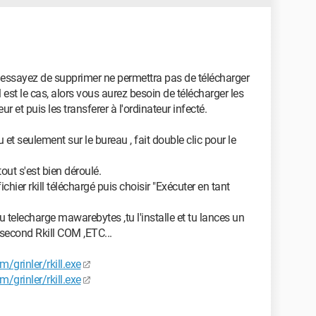
us essayez de supprimer ne permettra pas de télécharger
tel est le cas, alors vous aurez besoin de télécharger les
 et puis les transferer à l'ordinateur infecté.
u et seulement sur le bureau , fait double clic pour le
out s'est bien déroulé.
 fichier rkill téléchargé puis choisir "Exécuter en tant
u telecharge mawarebytes ,tu l'installe et tu lances un
 second Rkill COM ,ETC...
grinler/rkill.exe
grinler/rkill.exe