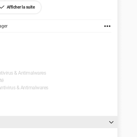
es fenêtres de partout.
Afficher la suite
rouver des cas similaires, mais qu'importe le logiciel
 soit pas l'ouvrir.
ager
:s.
irefox 2.0.0.20
Antivirus & Antimalwares
té
 Antivirus & Antimalwares