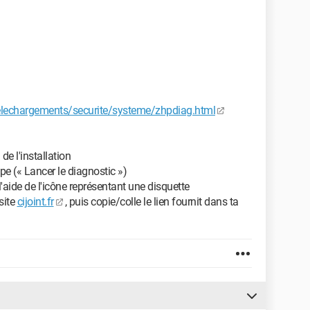
telechargements/securite/systeme/zhpdiag.html
de l'installation
upe (« Lancer le diagnostic »)
l'aide de l'icône représentant une disquette
site
cijoint.fr
, puis copie/colle le lien fournit dans ta