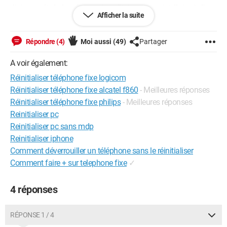
J'ai consulte la brochure qui ne dit rien a ce sujet. Il s'agit d'un
Afficher la suite
Philips CD 155.
Merci
Répondre (4)
Moi aussi
(49)
Partager
--
A voir également:
Demain c'est aujourd'hui
Réinitialiser téléphone fixe logicom
Réinitialiser téléphone fixe alcatel f860
- Meilleures réponses
Configuration: 
Windows 7
Réinitialiser téléphone fixe philips
- Meilleures réponses
Reinitialiser pc
Reinitialiser pc sans mdp
Reinitialiser iphone
Comment déverrouiller un téléphone sans le réinitialiser
Comment faire + sur telephone fixe
✓
4 réponses
RÉPONSE 1 / 4