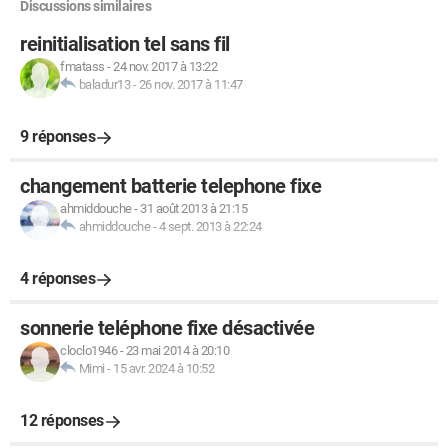
Discussions similaires
reinitialisation tel sans fil
fmatass
-
24 nov. 2017 à 13:22
baladur13
-
26 nov. 2017 à 11:47
9 réponses
changement batterie telephone fixe
ahmiddouche
-
31 août 2013 à 21:15
ahmiddouche
-
4 sept. 2013 à 22:24
4 réponses
sonnerie teléphone fixe désactivée
cloclo1946
-
23 mai 2014 à 20:10
Mimi
-
15 avr. 2024 à 10:52
12 réponses