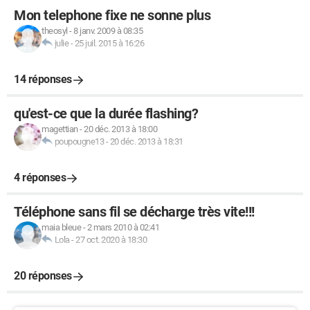
Mon telephone fixe ne sonne plus
theosyl
-
8 janv. 2009 à 08:35
julie
-
25 juil. 2015 à 16:26
14 réponses
qu'est-ce que la durée flashing?
magettian
-
20 déc. 2013 à 18:00
poupougne13
-
20 déc. 2013 à 18:31
4 réponses
Téléphone sans fil se décharge très vite!!!
maia bleue
-
2 mars 2010 à 02:41
Lola
-
27 oct. 2020 à 18:30
20 réponses