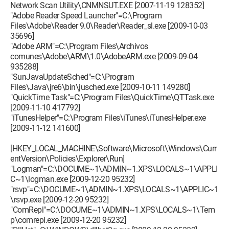
Network Scan Utility\CNMNSUT.EXE [2007-11-19 128352]
"Adobe Reader Speed Launcher"=C:\Program
Files\Adobe\Reader 9.0\Reader\Reader_sl.exe [2009-10-03
35696]
"Adobe ARM"=C:\Program Files\Archivos
comunes\Adobe\ARM\1.0\AdobeARM.exe [2009-09-04
935288]
"SunJavaUpdateSched"=C:\Program
Files\Java\jre6\bin\jusched.exe [2009-10-11 149280]
"QuickTime Task"=C:\Program Files\QuickTime\QTTask.exe
[2009-11-10 417792]
"iTunesHelper"=C:\Program Files\iTunes\iTunesHelper.exe
[2009-11-12 141600]
[HKEY_LOCAL_MACHINE\Software\Microsoft\Windows\Curr
entVersion\Policies\Explorer\Run]
"Logman"=C:\DOCUME~1\ADMIN~1.XPS\LOCALS~1\APPLI
C~1\logman.exe [2009-12-20 95232]
"rsvp"=C:\DOCUME~1\ADMIN~1.XPS\LOCALS~1\APPLIC~1
\rsvp.exe [2009-12-20 95232]
"ComRepl"=C:\DOCUME~1\ADMIN~1.XPS\LOCALS~1\Tem
p\comrepl.exe [2009-12-20 95232]