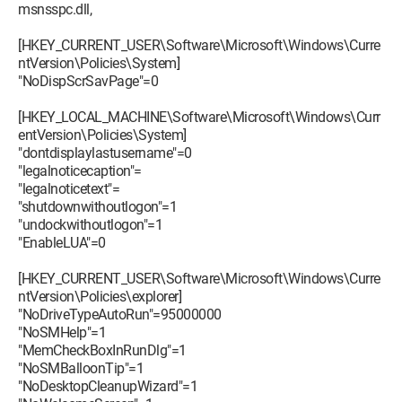
msnsspc.dll,
[HKEY_CURRENT_USER\Software\Microsoft\Windows\Curre
ntVersion\Policies\System]
"NoDispScrSavPage"=0
[HKEY_LOCAL_MACHINE\Software\Microsoft\Windows\Curr
entVersion\Policies\System]
"dontdisplaylastusername"=0
"legalnoticecaption"=
"legalnoticetext"=
"shutdownwithoutlogon"=1
"undockwithoutlogon"=1
"EnableLUA"=0
[HKEY_CURRENT_USER\Software\Microsoft\Windows\Curre
ntVersion\Policies\explorer]
"NoDriveTypeAutoRun"=95000000
"NoSMHelp"=1
"MemCheckBoxInRunDlg"=1
"NoSMBalloonTip"=1
"NoDesktopCleanupWizard"=1