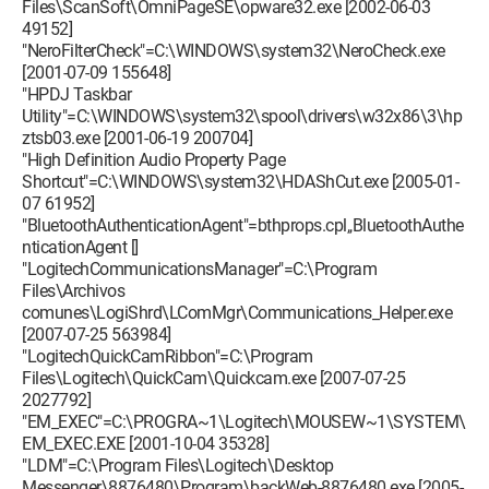
Files\ScanSoft\OmniPageSE\opware32.exe [2002-06-03
49152]
"NeroFilterCheck"=C:\WINDOWS\system32\NeroCheck.exe
[2001-07-09 155648]
"HPDJ Taskbar
Utility"=C:\WINDOWS\system32\spool\drivers\w32x86\3\hp
ztsb03.exe [2001-06-19 200704]
"High Definition Audio Property Page
Shortcut"=C:\WINDOWS\system32\HDAShCut.exe [2005-01-
07 61952]
"BluetoothAuthenticationAgent"=bthprops.cpl,,BluetoothAuthe
nticationAgent []
"LogitechCommunicationsManager"=C:\Program
Files\Archivos
comunes\LogiShrd\LComMgr\Communications_Helper.exe
[2007-07-25 563984]
"LogitechQuickCamRibbon"=C:\Program
Files\Logitech\QuickCam\Quickcam.exe [2007-07-25
2027792]
"EM_EXEC"=C:\PROGRA~1\Logitech\MOUSEW~1\SYSTEM\
EM_EXEC.EXE [2001-10-04 35328]
"LDM"=C:\Program Files\Logitech\Desktop
Messenger\8876480\Program\backWeb-8876480.exe [2005-