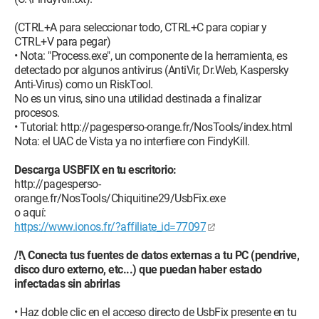
(CTRL+A para seleccionar todo, CTRL+C para copiar y
CTRL+V para pegar)
• Nota: "Process.exe", un componente de la herramienta, es
detectado por algunos antivirus (AntiVir, Dr.Web, Kaspersky
Anti-Virus) como un RiskTool.
No es un virus, sino una utilidad destinada a finalizar
procesos.
• Tutorial: http://pagesperso-orange.fr/NosTools/index.html
Nota: el UAC de Vista ya no interfiere con FindyKill.
Descarga USBFIX en tu escritorio:
http://pagesperso-
orange.fr/NosTools/Chiquitine29/UsbFix.exe
o aquí:
https://www.ionos.fr/?affiliate_id=77097
/!\ Conecta tus fuentes de datos externas a tu PC (pendrive,
disco duro externo, etc...) que puedan haber estado
infectadas sin abrirlas
• Haz doble clic en el acceso directo de UsbFix presente en tu