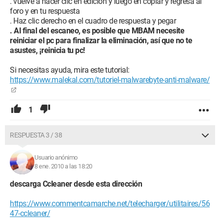
. vuelve a hacer clic en edición y luego en copiar y regresa al
foro y en tu respuesta
. Haz clic derecho en el cuadro de respuesta y pegar
. Al final del escaneo, es posible que MBAM necesite
reiniciar el pc para finalizar la eliminación, así que no te
asustes, ¡reinicia tu pc!
Si necesitas ayuda, mira este tutorial:
https://www.malekal.com/tutoriel-malwarebyte-anti-malware/
1
RESPUESTA 3 / 38
Usuario anónimo
8 ene. 2010 a las 18:20
descarga Ccleaner desde esta dirección
https://www.commentcamarche.net/telecharger/utilitaires/56
47-ccleaner/