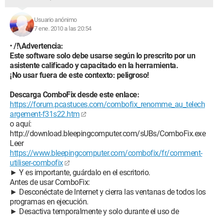
Usuario anónimo
7 ene. 2010 a las 20:54
•
/!\Advertencia:
Este software solo debe usarse según lo prescrito por un
asistente calificado y capacitado en la herramienta.
¡No usar fuera de este contexto: peligroso!
Descarga ComboFix desde este enlace:
https://forum.pcastuces.com/combofix_renomme_au_telech
argement-f31s22.htm
o aquí:
http://download.bleepingcomputer.com/sUBs/ComboFix.exe
Leer
https://www.bleepingcomputer.com/combofix/fr/comment-
utiliser-combofix
► Y es importante, guárdalo en el escritorio.
Antes de usar ComboFix:
► Desconéctate de Internet y cierra las ventanas de todos los
programas en ejecución.
► Desactiva temporalmente y solo durante el uso de