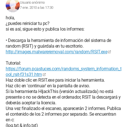
Usuario anónimo
7 ene. 2010 a las 17:30
hola,
¿puedes reiniciar tu pc?
si es así, sigue esto y publica los informes:
• Descarga la herramienta de información del sistema de
random (RSIT) y guárdala en tu escritorio.
http://images.malwareremoval.com/random/RSIT.exe
Tutorial:
https://forum.pcastuces.com/randoms_system_information_t
ool_rsit-f31s31.htm
Haz doble clic en RSIT.exe para iniciar la herramienta.
Haz clic en 'continuar' en la pantalla de aviso.
Si la herramienta HIjackThis (versión actualizada) no está
presente o no se detecta en el ordenador, RSIT la descargará y
deberás aceptar la licencia.
Una vez finalizado el escaneo, aparecerán 2 informes. Publica
el contenido de los 2 informes por separado. Se encuentran
en c:
(log.txt & info.txt)