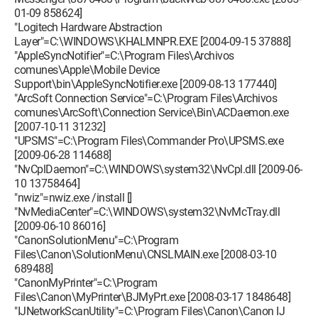
01-09 858624]
"Logitech Hardware Abstraction
Layer"=C:\WINDOWS\KHALMNPR.EXE [2004-09-15 37888]
"AppleSyncNotifier"=C:\Program Files\Archivos
comunes\Apple\Mobile Device
Support\bin\AppleSyncNotifier.exe [2009-08-13 177440]
"ArcSoft Connection Service"=C:\Program Files\Archivos
comunes\ArcSoft\Connection Service\Bin\ACDaemon.exe
[2007-10-11 31232]
"UPSMS"=C:\Program Files\Commander Pro\UPSMS.exe
[2009-06-28 114688]
"NvCplDaemon"=C:\WINDOWS\system32\NvCpl.dll [2009-06-
10 13758464]
"nwiz"=nwiz.exe /install []
"NvMediaCenter"=C:\WINDOWS\system32\NvMcTray.dll
[2009-06-10 86016]
"CanonSolutionMenu"=C:\Program
Files\Canon\SolutionMenu\CNSLMAIN.exe [2008-03-10
689488]
"CanonMyPrinter"=C:\Program
Files\Canon\MyPrinter\BJMyPrt.exe [2008-03-17 1848648]
"IJNetworkScanUtility"=C:\Program Files\Canon\Canon IJ