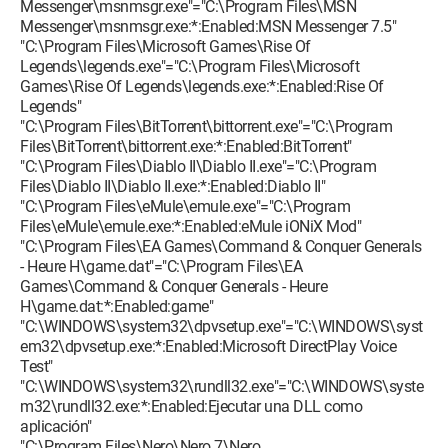
Messenger\msnmsgr.exe"="C:\Program Files\MSN
Messenger\msnmsgr.exe:*:Enabled:MSN Messenger 7.5"
"C:\Program Files\Microsoft Games\Rise Of
Legends\legends.exe"="C:\Program Files\Microsoft
Games\Rise Of Legends\legends.exe:*:Enabled:Rise Of
Legends"
"C:\Program Files\BitTorrent\bittorrent.exe"="C:\Program
Files\BitTorrent\bittorrent.exe:*:Enabled:BitTorrent"
"C:\Program Files\Diablo II\Diablo II.exe"="C:\Program
Files\Diablo II\Diablo II.exe:*:Enabled:Diablo II"
"C:\Program Files\eMule\emule.exe"="C:\Program
Files\eMule\emule.exe:*:Enabled:eMule iONiX Mod"
"C:\Program Files\EA Games\Command & Conquer Generals
- Heure H\game.dat"="C:\Program Files\EA
Games\Command & Conquer Generals - Heure
H\game.dat:*:Enabled:game"
"C:\WINDOWS\system32\dpvsetup.exe"="C:\WINDOWS\syst
em32\dpvsetup.exe:*:Enabled:Microsoft DirectPlay Voice
Test"
"C:\WINDOWS\system32\rundll32.exe"="C:\WINDOWS\syste
m32\rundll32.exe:*:Enabled:Ejecutar una DLL como
aplicación"
"C:\Program Files\Nero\Nero 7\Nero