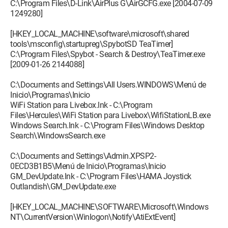
C:\Program Files\D-Link\AirPlus G\AirGCFG.exe [2004-07-09
1249280]
[HKEY_LOCAL_MACHINE\software\microsoft\shared
tools\msconfig\startupreg\SpybotSD TeaTimer]
C:\Program Files\Spybot - Search & Destroy\TeaTimer.exe
[2009-01-26 2144088]
C:\Documents and Settings\All Users.WINDOWS\Menú de
Inicio\Programas\Inicio
WiFi Station para Livebox.lnk - C:\Program
Files\Hercules\WiFi Station para Livebox\WifiStationLB.exe
Windows Search.lnk - C:\Program Files\Windows Desktop
Search\WindowsSearch.exe
C:\Documents and Settings\Admin.XPSP2-
0ECD3B1B5\Menú de Inicio\Programas\Inicio
GM_DevUpdate.lnk - C:\Program Files\HAMA Joystick
Outlandish\GM_DevUpdate.exe
[HKEY_LOCAL_MACHINE\SOFTWARE\Microsoft\Windows
NT\CurrentVersion\Winlogon\Notify\AtiExtEvent]