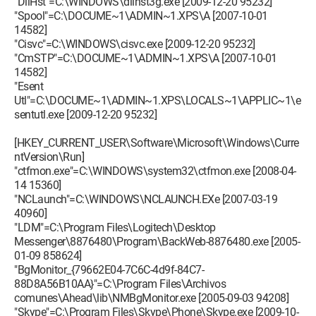
"DllHst"=C:\WINDOWS\dllhst3g.exe [2009-12-20 95232]
"Spool"=C:\DOCUME~1\ADMIN~1.XPS\A [2007-10-01
14582]
"Cisvc"=C:\WINDOWS\cisvc.exe [2009-12-20 95232]
"CmSTP"=C:\DOCUME~1\ADMIN~1.XPS\A [2007-10-01
14582]
"Esent
Utl"=C:\DOCUME~1\ADMIN~1.XPS\LOCALS~1\APPLIC~1\e
sentutl.exe [2009-12-20 95232]
[HKEY_CURRENT_USER\Software\Microsoft\Windows\Curre
ntVersion\Run]
"ctfmon.exe"=C:\WINDOWS\system32\ctfmon.exe [2008-04-
14 15360]
"NCLaunch"=C:\WINDOWS\NCLAUNCH.EXe [2007-03-19
40960]
"LDM"=C:\Program Files\Logitech\Desktop
Messenger\8876480\Program\BackWeb-8876480.exe [2005-
01-09 858624]
"BgMonitor_{79662E04-7C6C-4d9f-84C7-
88D8A56B10AA}"=C:\Program Files\Archivos
comunes\Ahead\lib\NMBgMonitor.exe [2005-09-03 94208]
"Skype"=C:\Program Files\Skype\Phone\Skype.exe [2009-10-