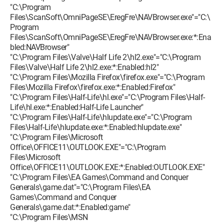
"C:\Program
Files\ScanSoft\OmniPageSE\EregFre\NAVBrowser.exe"="C:\
Program
Files\ScanSoft\OmniPageSE\EregFre\NAVBrowser.exe:*:Ena
bled:NAVBrowser"
"C:\Program Files\Valve\Half Life 2\hl2.exe"="C:\Program
Files\Valve\Half Life 2\hl2.exe:*:Enabled:hl2"
"C:\Program Files\Mozilla Firefox\firefox.exe"="C:\Program
Files\Mozilla Firefox\firefox.exe:*:Enabled:Firefox"
"C:\Program Files\Half-Life\hl.exe"="C:\Program Files\Half-
Life\hl.exe:*:Enabled:Half-Life Launcher"
"C:\Program Files\Half-Life\hlupdate.exe"="C:\Program
Files\Half-Life\hlupdate.exe:*:Enabled:hlupdate.exe"
"C:\Program Files\Microsoft
Office\OFFICE11\OUTLOOK.EXE"="C:\Program
Files\Microsoft
Office\OFFICE11\OUTLOOK.EXE:*:Enabled:OUTLOOK.EXE"
"C:\Program Files\EA Games\Command and Conquer
Generals\game.dat"="C:\Program Files\EA
Games\Command and Conquer
Generals\game.dat:*:Enabled:game"
"C:\Program Files\MSN