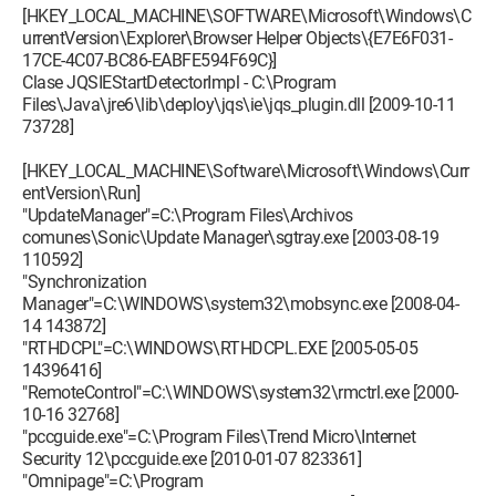
[HKEY_LOCAL_MACHINE\SOFTWARE\Microsoft\Windows\C
urrentVersion\Explorer\Browser Helper Objects\{E7E6F031-
17CE-4C07-BC86-EABFE594F69C}]
Clase JQSIEStartDetectorImpl - C:\Program
Files\Java\jre6\lib\deploy\jqs\ie\jqs_plugin.dll [2009-10-11
73728]
[HKEY_LOCAL_MACHINE\Software\Microsoft\Windows\Curr
entVersion\Run]
"UpdateManager"=C:\Program Files\Archivos
comunes\Sonic\Update Manager\sgtray.exe [2003-08-19
110592]
"Synchronization
Manager"=C:\WINDOWS\system32\mobsync.exe [2008-04-
14 143872]
"RTHDCPL"=C:\WINDOWS\RTHDCPL.EXE [2005-05-05
14396416]
"RemoteControl"=C:\WINDOWS\system32\rmctrl.exe [2000-
10-16 32768]
"pccguide.exe"=C:\Program Files\Trend Micro\Internet
Security 12\pccguide.exe [2010-01-07 823361]
"Omnipage"=C:\Program