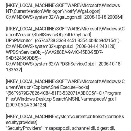
[HKEY_LOCAL_MACHINE\SOFTWARE\Microsoft\Windows
NT\CurrentVersion\Winlogon\Notify\WgaLogon]
C:\WINDOWS\system32\WgaLogon.dll [2008-10-18 200064]
[HKEY_LOCAL_MACHINE\SOFTWARE\Microsoft\Windows\C
urrentVersion\ShellServiceObjectDelayLoad]
UPnPMonitor - {e57ce738-33e8-4c51-8354-bb4de9d215d1} -
C:\WINDOWS\system32\upnpui.dll [2008-04-14 240128]
WPDShServiceObj - {AAA288BA-9A4C-45B0-95D7-
94D524869DB5} -
C:\WINDOWS\system32\WPDShServiceObj.dll [2006-10-18
133632]
[HKEY_LOCAL_MACHINE\SOFTWARE\Microsoft\Windows\C
urrentVersion\Explorer\ShellExecuteHooks]
"{56F9679E-7826-4C84-81F3-532071A8BCC5}"=C:\Program
Files\Windows Desktop Search\MSNLNamespaceMgr.dll
[2009-05-24 304128]
[HKEY_LOCAL_MACHINE\system\currentcontrolset\control\s
ecurityproviders]
"SecurityProviders"=msapsspc.dll, schannel.dll, digest.dll,