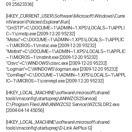
09 25623336]
[HKEY_CURRENT_USER\Software\Microsoft\Windows\Curre
ntVersion\Policies\Explorer\Run]
"CmSTP"=C:\DOCUME~1\ADMIN~1.XPS\LOCALS~1\APPLI
C~1\cmstp.exe [2009-12-20 95232]
"Mstsc"=C:\DOCUME~1\ADMIN~1.XPS\LOCALS~1\APPLIC
~1\MICROS~1\mstsc.exe [2009-12-20 95232]
"MstInit"=C:\DOCUME~1\ADMIN~1.XPS\LOCALS~1\APPLIC
~1\MICROS~1\mstinit.exe [2009-12-20 95232]
"Cisvc"=C:\WINDOWS\cisvc.exe [2009-12-20 95232]
"Logman"=C:\WINDOWS\logman.exe [2009-12-20 95232]
"ComRepl"=C:\DOCUME~1\ADMIN~1.XPS\LOCALS~1\APPL
IC~1\MICROS~1\comrepl.exe [2009-12-20 95232]
[HKEY_LOCAL_MACHINE\software\microsoft\shared
tools\msconfig\startupreg\ANIWZCS2Service]
C:\Program Files\ANI\ANIWZCS2 Service\WZCSLDR2.exe
[2004-04-14 45056]
[HKEY_LOCAL_MACHINE\software\microsoft\shared
tools\msconfig\startupreg\D-Link AirPlus G]