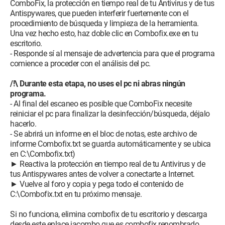
ComboFix, la protección en tiempo real de tu Antivirus y de tus
Antispywares, que pueden interferir fuertemente con el
procedimiento de búsqueda y limpieza de la herramienta.
Una vez hecho esto, haz doble clic en Combofix.exe en tu
escritorio.
- Responde sí al mensaje de advertencia para que el programa
comience a proceder con el análisis del pc.
/!\ Durante esta etapa, no uses el pc ni abras ningún
programa.
- Al final del escaneo es posible que ComboFix necesite
reiniciar el pc para finalizar la desinfección/búsqueda, déjalo
hacerlo.
- Se abrirá un informe en el bloc de notas, este archivo de
informe Combofix.txt se guarda automáticamente y se ubica
en C:\Combofix.txt)
► Reactiva la protección en tiempo real de tu Antivirus y de
tus Antispywares antes de volver a conectarte a Internet.
► Vuelve al foro y copia y pega todo el contenido de
C:\Combofix.txt en tu próximo mensaje.
Si no funciona, elimina combofix de tu escritorio y descarga
desde este enlace jacombo que es combofix renombrado,