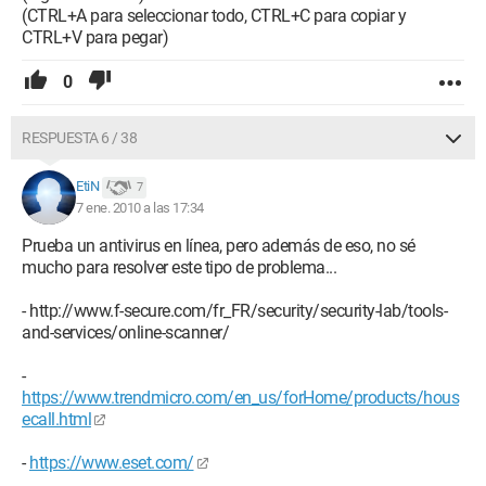
(CTRL+A para seleccionar todo, CTRL+C para copiar y
CTRL+V para pegar)
0
RESPUESTA 6 / 38
EtiN
7
7 ene. 2010 a las 17:34
Prueba un antivirus en línea, pero además de eso, no sé
mucho para resolver este tipo de problema...
- http://www.f-secure.com/fr_FR/security/security-lab/tools-
and-services/online-scanner/
-
https://www.trendmicro.com/en_us/forHome/products/hous
ecall.html
-
https://www.eset.com/