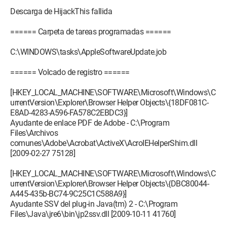
Descarga de HijackThis fallida
====== Carpeta de tareas programadas ======
C:\WINDOWS\tasks\AppleSoftwareUpdate.job
====== Volcado de registro ======
[HKEY_LOCAL_MACHINE\SOFTWARE\Microsoft\Windows\C
urrentVersion\Explorer\Browser Helper Objects\{18DF081C-
E8AD-4283-A596-FA578C2EBDC3}]
Ayudante de enlace PDF de Adobe - C:\Program
Files\Archivos
comunes\Adobe\Acrobat\ActiveX\AcroIEHelperShim.dll
[2009-02-27 75128]
[HKEY_LOCAL_MACHINE\SOFTWARE\Microsoft\Windows\C
urrentVersion\Explorer\Browser Helper Objects\{DBC80044-
A445-435b-BC74-9C25C1C588A9}]
Ayudante SSV del plug-in Java(tm) 2 - C:\Program
Files\Java\jre6\bin\jp2ssv.dll [2009-10-11 41760]