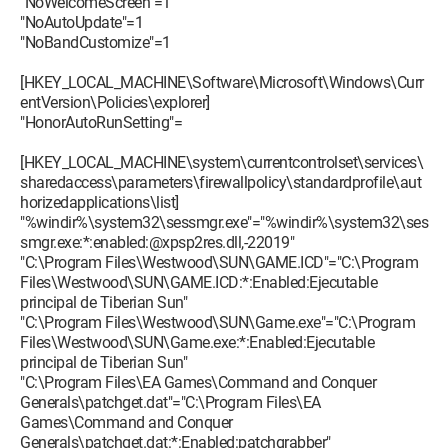
"NoWelcomeScreen"=1
"NoAutoUpdate"=1
"NoBandCustomize"=1
[HKEY_LOCAL_MACHINE\Software\Microsoft\Windows\Curr
entVersion\Policies\explorer]
"HonorAutoRunSetting"=
[HKEY_LOCAL_MACHINE\system\currentcontrolset\services\
sharedaccess\parameters\firewallpolicy\standardprofile\aut
horizedapplications\list]
"%windir%\system32\sessmgr.exe"="%windir%\system32\ses
smgr.exe:*:enabled:@xpsp2res.dll,-22019"
"C:\Program Files\Westwood\SUN\GAME.ICD"="C:\Program
Files\Westwood\SUN\GAME.ICD:*:Enabled:Ejecutable
principal de Tiberian Sun"
"C:\Program Files\Westwood\SUN\Game.exe"="C:\Program
Files\Westwood\SUN\Game.exe:*:Enabled:Ejecutable
principal de Tiberian Sun"
"C:\Program Files\EA Games\Command and Conquer
Generals\patchget.dat"="C:\Program Files\EA
Games\Command and Conquer
Generals\patchget.dat:*:Enabled:patchgrabber"