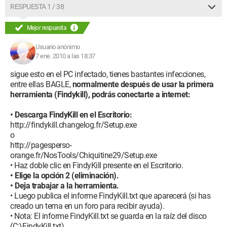
RESPUESTA 1 / 38
Mejor respuesta
Usuario anónimo
7 ene. 2010 a las 18:37
sigue esto en el PC infectado, tienes bastantes infecciones,
entre ellas BAGLE,
normalmente después de usar la primera
herramienta (Findykill), podrás conectarte a internet:
• Descarga FindyKill en el Escritorio:
http://findykill.changelog.fr/Setup.exe
o
http://pagesperso-
orange.fr/NosTools/Chiquitine29/Setup.exe
• Haz doble clic en FindyKill presente en el Escritorio.
• Elige la opción 2 (eliminación).
• Deja trabajar a la herramienta.
• Luego publica el informe FindyKill.txt que aparecerá (si has
creado un tema en un foro para recibir ayuda).
• Nota: El informe FindyKill.txt se guarda en la raíz del disco
(C:\FindyKill.txt).