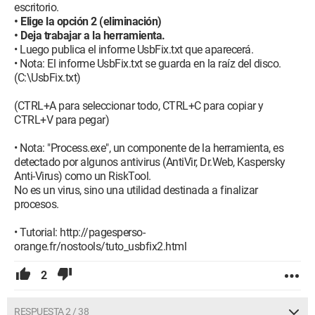
escritorio.
• Elige la opción 2 (eliminación)
• Deja trabajar a la herramienta.
• Luego publica el informe UsbFix.txt que aparecerá.
• Nota: El informe UsbFix.txt se guarda en la raíz del disco.
(C:\UsbFix.txt)
(CTRL+A para seleccionar todo, CTRL+C para copiar y
CTRL+V para pegar)
• Nota: "Process.exe", un componente de la herramienta, es
detectado por algunos antivirus (AntiVir, Dr.Web, Kaspersky
Anti-Virus) como un RiskTool.
No es un virus, sino una utilidad destinada a finalizar
procesos.
• Tutorial: http://pagesperso-
orange.fr/nostools/tuto_usbfix2.html
2
RESPUESTA 2 / 38