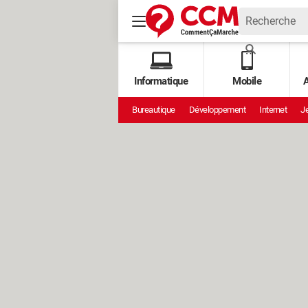
Informatique
Mobile
A
Bureautique
Développement
Internet
Je