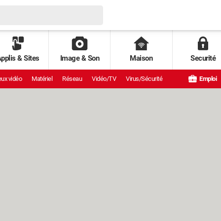
pplis & Sites
Image & Son
Maison
Securité
ux vidéo
Matériel
Réseau
Vidéo/TV
Virus/Sécurité
Emploi