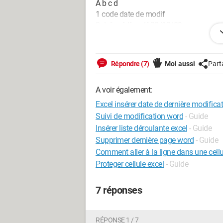
A b c d
1 code date de modif
2 dsf sqfdf sqdf 28/12/09
3 azeer reyy yjyjfj 29/12/09
Merci d'avance pour votre aide!
Répondre (7)
Moi aussi
Part
Configuration: 
Windows XP

A voir également:
Firefox 3.5.6

Excel 2007
Excel insérer date de dernière modificat
Suivi de modification word
- Guide
Insérer liste déroulante excel
- Guide
Supprimer dernière page word
- Guide
Comment aller à la ligne dans une cellu
Proteger cellule excel
- Guide
7 réponses
RÉPONSE 1 / 7