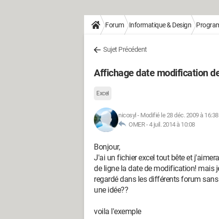
Forum
Informatique & Design
Progra
Sujet Précédent
Affichage date modification de
Excel
nicosyl
-
Modifié le 28 déc. 2009 à 16:38
OMER -
4 juil. 2014 à 10:08
Bonjour,
J'ai un fichier excel tout bête et j'aime
de ligne la date de modification! mais 
regardé dans les différents forum sans 
une idée??
voila l'exemple