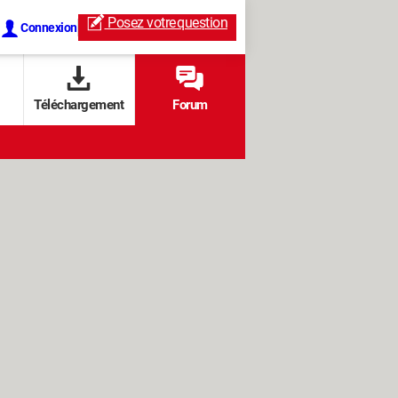
Posez votre
question
Connexion
Téléchargement
Forum