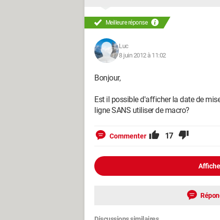
Meilleure réponse
Luc
8 juin 2012 à 11:02
Bonjour,
Est il possible d'afficher la date de mis
ligne SANS utiliser de macro?
17
Commenter
Affiche
Répon
Discussions similaires