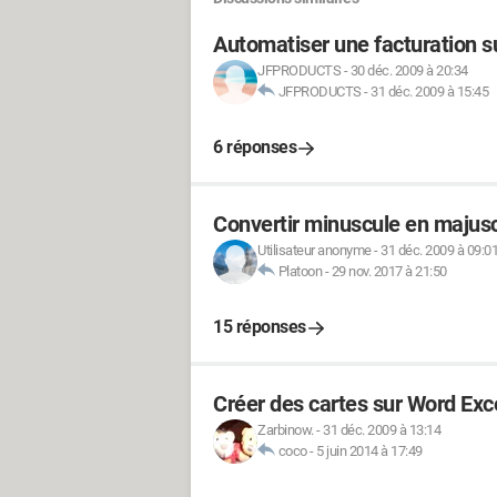
Automatiser une facturation s
JFPRODUCTS
-
30 déc. 2009 à 20:34
JFPRODUCTS
-
31 déc. 2009 à 15:45
6 réponses
Convertir minuscule en majusc
Utilisateur anonyme
-
31 déc. 2009 à 09:0
Platoon
-
29 nov. 2017 à 21:50
15 réponses
Créer des cartes sur Word Exc
Zarbinow.
-
31 déc. 2009 à 13:14
coco
-
5 juin 2014 à 17:49