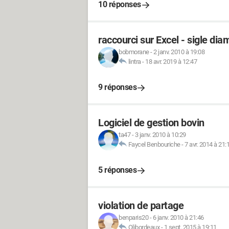
10 réponses
raccourci sur Excel - sigle dia
bobmorane
-
2 janv. 2010 à 19:08
lintra
-
18 avr. 2019 à 12:47
9 réponses
Logiciel de gestion bovin
ta47
-
3 janv. 2010 à 10:29
Faycel Benbouriche
-
7 avr. 2014 à 21:
5 réponses
violation de partage
benparis20
-
6 janv. 2010 à 21:46
Olibordeaux
-
1 sept. 2015 à 19:11