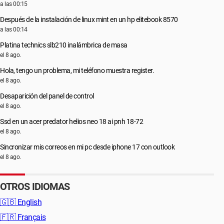
a las 00:15
Después de la instalación de linux mint en un hp elitebook 8570
a las 00:14
Platina technics slb210 inalámbrica de masa
el 8 ago.
Hola, tengo un problema, mi teléfono muestra register.
el 8 ago.
Desaparición del panel de control
el 8 ago.
Ssd en un acer predator helios neo 18 ai pnh 18-72
el 8 ago.
Sincronizar mis correos en mi pc desde iphone 17 con outlook
el 8 ago.
OTROS IDIOMAS
🇬🇧
English
🇫🇷
Français