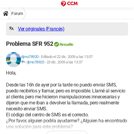
Forum
Ver originales (Francés)
Problema SFR 952
Resuelto
djmo78920
-
Editado el 22 dic. 2009 a las 13:07
djmo78920
-
23 dic. 2009 a las 13:37
Hola,
Desde las 16h de ayer por la tarde no puedo enviar SMS,
puedo recibirlos y llamar, pero es imposible. Llamé al servicio
al cliente, pero me hicieron manipulaciones innecesarias y
dijeron que me iban a devolver la llamada, pero realmente
necesito enviar SMS.
El código del centro de SMS es el correcto.
¿Por favor, alguien podría ayudarme? ¿Alguien ha encontrado
una solución para este problema?
(además, justo durante las vacaciones, qué mal =/)