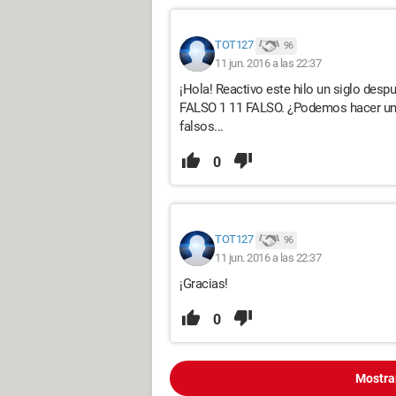
TOT127
96
11 jun. 2016 a las 22:37
¡Hola! Reactivo este hilo un siglo desp
FALSO 1 11 FALSO. ¿Podemos hacer un for
falsos...
0
TOT127
96
11 jun. 2016 a las 22:37
¡Gracias!
0
Mostra