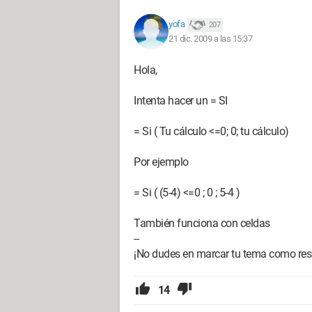
yofa
207
21 dic. 2009 a las 15:37
Hola,
Intenta hacer un = SI
= Si ( Tu cálculo <=0; 0; tu cálculo)
Por ejemplo
= Si ( (5-4) <=0 ; 0 ; 5-4 )
También funciona con celdas
--
¡No dudes en marcar tu tema como resuel
14