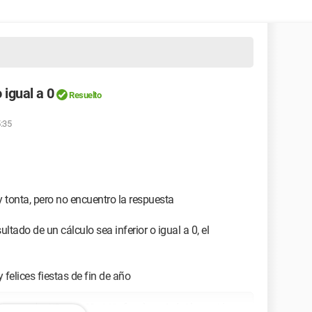
 igual a 0
Resuelto
5:35
 tonta, pero no encuentro la respuesta
ltado de un cálculo sea inferior o igual a 0, el
felices fiestas de fin de año
e ram win XP sp2 DD 160 freebox 4 (ethernet) no 