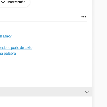
Mostrar más
 en Mac?
ntiene parte de texto
na palabra