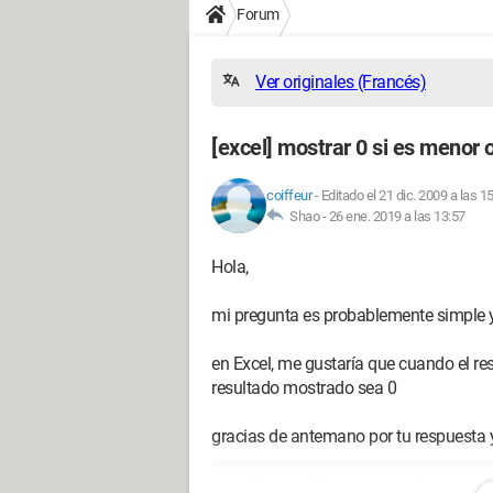
Forum
Ver originales (Francés)
[excel] mostrar 0 si es menor o
coiffeur
-
Editado el 21 dic. 2009 a las 1
Shao -
26 ene. 2019 a las 13:57
Hola,
mi pregunta es probablemente simple y
en Excel, me gustaría que cuando el resu
resultado mostrado sea 0
gracias de antemano por tu respuesta y 
Configuración: 
P4 2.8 Ghz 1 Go d