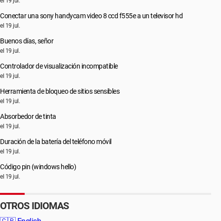
el 19 jul.
Conectar una sony handycam video 8 ccd f555e a un televisor hd
el 19 jul.
Buenos días, señor
el 19 jul.
Controlador de visualización incompatible
el 19 jul.
Herramienta de bloqueo de sitios sensibles
el 19 jul.
Absorbedor de tinta
el 19 jul.
Duración de la batería del teléfono móvil
el 19 jul.
Código pin (windows hello)
el 19 jul.
OTROS IDIOMAS