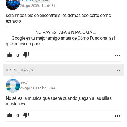
1 443
26 ago. 2009 a las 04:31
será imposible de encontrar si es demasiado corto como
extracto
--
...NO HAY ESTAFA SIN PALOMA ...
Google es tu mejor amigo antes de Cómo Funciona, así
que busca un poco ...
0
RESPUESTA 9 / 9
so57's
26 ago. 2009 a las 17:44
No sé, es la música que suena cuando juegan a las sillas
musicales.
0