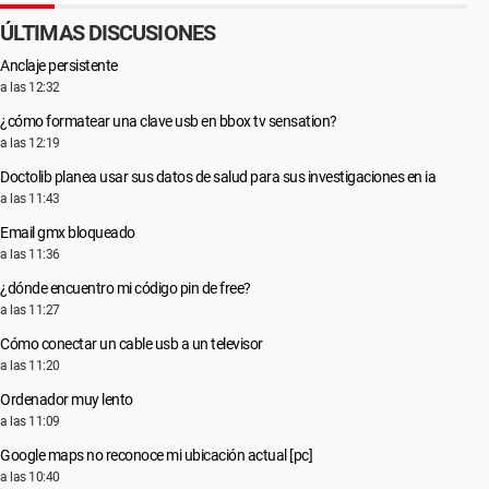
ÚLTIMAS DISCUSIONES
Anclaje persistente
a las 12:32
¿cómo formatear una clave usb en bbox tv sensation?
a las 12:19
Doctolib planea usar sus datos de salud para sus investigaciones en ia
a las 11:43
Email gmx bloqueado
a las 11:36
¿dónde encuentro mi código pin de free?
a las 11:27
Cómo conectar un cable usb a un televisor
a las 11:20
Ordenador muy lento
a las 11:09
Google maps no reconoce mi ubicación actual [pc]
a las 10:40