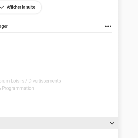
Afficher la suite
urai à l'écran < valeurs : i=3 , j=5 >
ager
orum Loisirs / Divertissements
n & Programmation