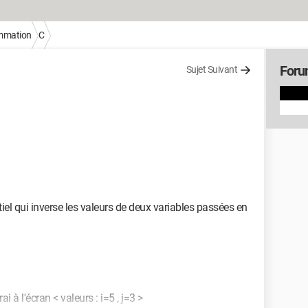
mmation
C
Foru
Sujet Suivant
tiel qui inverse les valeurs de deux variables passées en
urai à l'écran < valeurs : i=5 , j=3 >