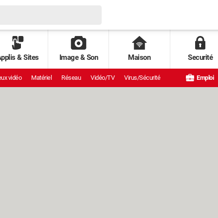
pplis & Sites
Image & Son
Maison
Securité
ux vidéo
Matériel
Réseau
Vidéo/TV
Virus/Sécurité
Emploi