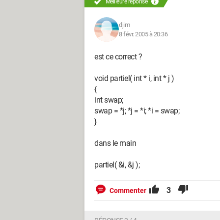
Meilleure réponse
djim
8 févr. 2005 à 20:36
est ce correct ?
void partiel( int * i, int * j )
{
int swap;
swap = *j; *j = *i; *i = swap;
}
dans le main
partiel( &i, &j );
3
Commenter