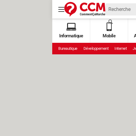
Informatique
Mobile
A
Bureautique
Développement
Internet
Je