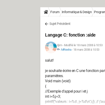
Forum
Informatique & Design
Progra
Sujet Précédent
Langage C: fonction :aide
djim
-
Modifié le 18 mars 2008 à 10:53
MRextra
-
18 mars 2008 à 10:53
salut!
je souhaite écrire en C une fonction par
paramètres.
Void main (void)
{
//Exemple d'appel pour i et j
int i=5,j=3;
printf("valeurs : i=%d , j=%d\n",i,j); // j'a