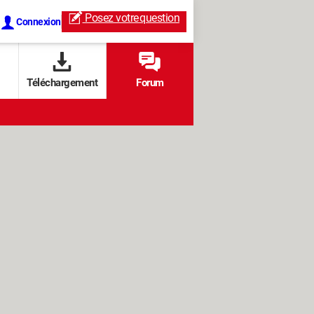
Posez votre
question
Connexion
Téléchargement
Forum