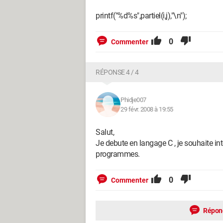
printf("%d%s",partiel(i,j),"\n");
0
Commenter
RÉPONSE 4 / 4
Phidje007
29 févr. 2008 à 19:55
Salut,
Je debute en langage C , je souhaite i
programmes.
0
Commenter
Répon