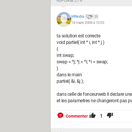
RÉPONSE 2 / 4
MRextra
35
18 mars 2008 à 10:53
ta solution est correcte
void partiel( int * i, int * j )
{
int swap;
swap = *j; *j = *i; *i = swap;
}
dans le main
partiel( &i, &j );
dans celle de fonceurweb il declare une f
et les parametres ne changeront pas puis
1
Commenter