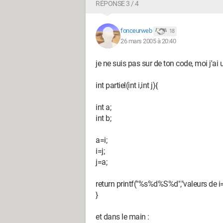
RÉPONSE 3 / 4
fonceurweb
18
26 mars 2005 à 20:40
je ne suis pas sur de ton code, moi j'ai 
int partiel(int i,int j){
int a;
int b;
a=i;
i=j;
j=a;
return printf("%s%d%S%d","valeurs de i=",i
}
et dans le main :