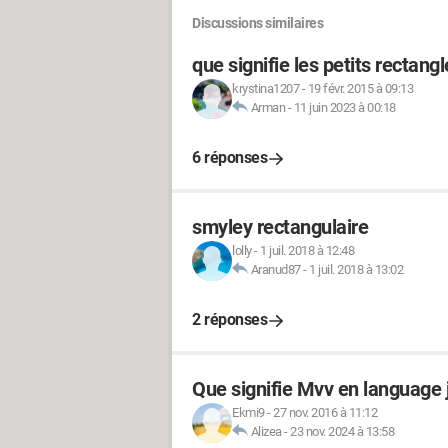
Discussions similaires
que signifie les petits rectang
krystina1207
-
19 févr. 2015 à 09:13
Arman
-
11 juin 2023 à 00:18
6 réponses
smyley rectangulaire
lolly
-
1 juil. 2018 à 12:48
Aranud87
-
1 juil. 2018 à 13:02
2 réponses
Que signifie Mvv en language
Ekmi9
-
27 nov. 2016 à 11:12
Alizea
-
23 nov. 2024 à 13:58