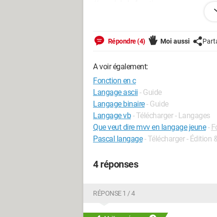
//appel de la fonction
partiel( );
printf("valeurs : i=%d , j=%d\n",i,j); // j'a
Répondre (4)
Moi aussi
Part
pourriez vousm'aidez svp
A voir également:
Fonction en c
Langage ascii
- Guide
Langage binaire
- Guide
Langage vb
- Télécharger - Langages
Que veut dire mvv en langage jeune
-
F
Pascal langage
- Télécharger - Éditio
4 réponses
RÉPONSE 1 / 4