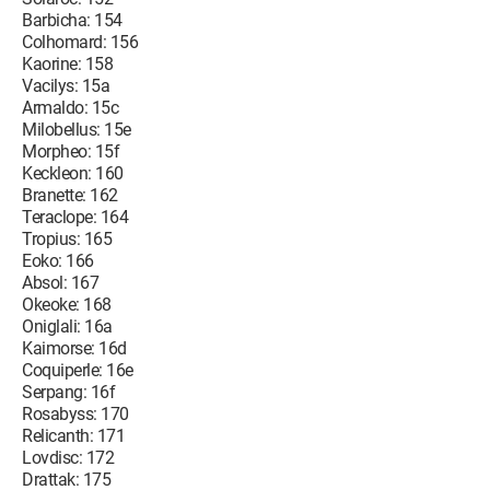
Barbicha: 154
Colhomard: 156
Kaorine: 158
Vacilys: 15a
Armaldo: 15c
Milobellus: 15e
Morpheo: 15f
Keckleon: 160
Branette: 162
Teraclope: 164
Tropius: 165
Eoko: 166
Absol: 167
Okeoke: 168
Oniglali: 16a
Kaimorse: 16d
Coquiperle: 16e
Serpang: 16f
Rosabyss: 170
Relicanth: 171
Lovdisc: 172
Drattak: 175