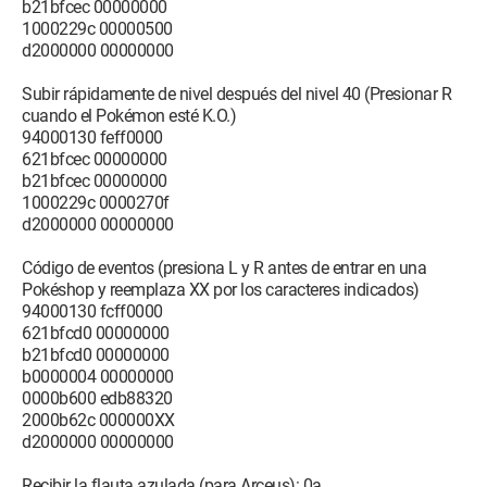
b21bfcec 00000000
1000229c 00000500
d2000000 00000000
Subir rápidamente de nivel después del nivel 40 (Presionar R
cuando el Pokémon esté K.O.)
94000130 feff0000
621bfcec 00000000
b21bfcec 00000000
1000229c 0000270f
d2000000 00000000
Código de eventos (presiona L y R antes de entrar en una
Pokéshop y reemplaza XX por los caracteres indicados)
94000130 fcff0000
621bfcd0 00000000
b21bfcd0 00000000
b0000004 00000000
0000b600 edb88320
2000b62c 000000XX
d2000000 00000000
Recibir la flauta azulada (para Arceus): 0a