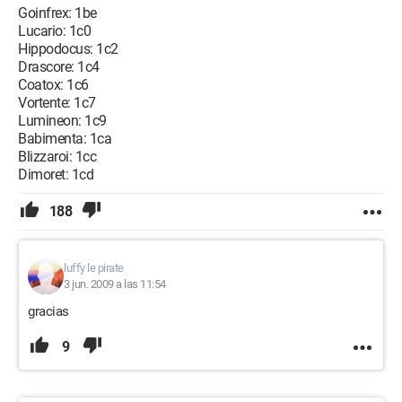
Goinfrex: 1be
Lucario: 1c0
Hippodocus: 1c2
Drascore: 1c4
Coatox: 1c6
Vortente: 1c7
Lumineon: 1c9
Babimenta: 1ca
Blizzaroi: 1cc
Dimoret: 1cd
188
luffy le pirate
3 jun. 2009 a las 11:54
gracias
9