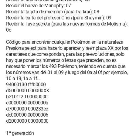
Recibir el huevo de Manaphy: 07
Recibir la tarjeta de miembro (para Darkrai): 08
Recibir la carta del profesor Chen (para Shaymin): 09
Recibir la llave secreta (para las nuevas formas de Motisma):
0c
Código para encontrar cualquier Pokémon en la naturaleza
Presiona select para hacerlo aparecer, y reemplaza XX por los
caracteres que correspondan, para las pre-evoluciones, solo
hay que poner los números o letras que preceden, no es
necesario marcar los 493 Pokémon, teniendo en cuenta que
los números van del 01 al 09 y luego del 0a al 0f por ejemplo,
10 a 19, 1a a 1f...
94000130 fffb0000
d5000000 000000XX
b2101f20 00000000
c0000000 0000000b
d7000000 000233ec
dc000000 00000006
d2000000 00000000
1ª generación