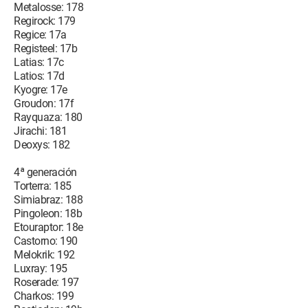
Metalosse: 178
Regirock: 179
Regice: 17a
Registeel: 17b
Latias: 17c
Latios: 17d
Kyogre: 17e
Groudon: 17f
Rayquaza: 180
Jirachi: 181
Deoxys: 182
4ª generación
Torterra: 185
Simiabraz: 188
Pingoleon: 18b
Etouraptor: 18e
Castorno: 190
Melokrik: 192
Luxray: 195
Roserade: 197
Charkos: 199