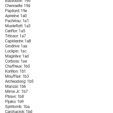
Bastiodon: 19b
Cheniselle: 19d
Papilord: 19e
Apireine: 1a0
Pachirisu: 1a1
Musteflott: 1a3
Ceriflor: 1a5
Tritosor: 1a7
Capidextre: 1a8
Grodrive: 1aa
Lockpin: 1ac
Magirêve: 1ad
Corboss: 1ae
Chaffreux: 1b0
Korillon: 1b1
Moufflair: 1b3
Archeodong: 1b5
Manzaï: 1b6
Mime Jr.: 1b7
Ptiravi: 1b8
Pijako: 1b9
Spiritomb: 1ba
Carchacrok: 1bd