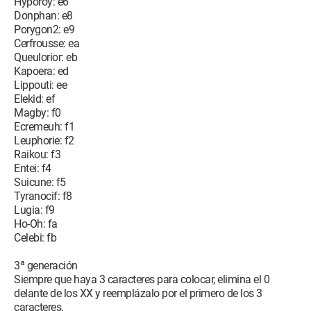
Hyporoy: e6
Donphan: e8
Porygon2: e9
Cerfrousse: ea
Queulorior: eb
Kapoera: ed
Lippouti: ee
Elekid: ef
Magby: f0
Ecremeuh: f1
Leuphorie: f2
Raikou: f3
Entei: f4
Suicune: f5
Tyranocif: f8
Lugia: f9
Ho-Oh: fa
Celebi: fb
3ª generación
Siempre que haya 3 caracteres para colocar, elimina el 0
delante de los XX y reemplázalo por el primero de los 3
caracteres.