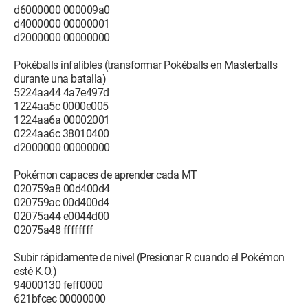
d6000000 000009a0
d4000000 00000001
d2000000 00000000
Pokéballs infalibles (transformar Pokéballs en Masterballs
durante una batalla)
5224aa44 4a7e497d
1224aa5c 0000e005
1224aa6a 00002001
0224aa6c 38010400
d2000000 00000000
Pokémon capaces de aprender cada MT
020759a8 00d400d4
020759ac 00d400d4
02075a44 e0044d00
02075a48 ffffffff
Subir rápidamente de nivel (Presionar R cuando el Pokémon
esté K.O.)
94000130 feff0000
621bfcec 00000000