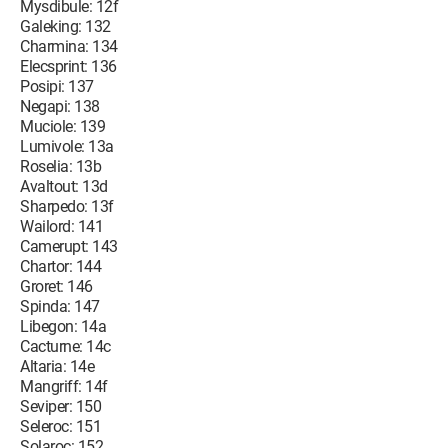
Mysdibule: 12f
Galeking: 132
Charmina: 134
Elecsprint: 136
Posipi: 137
Negapi: 138
Muciole: 139
Lumivole: 13a
Roselia: 13b
Avaltout: 13d
Sharpedo: 13f
Wailord: 141
Camerupt: 143
Chartor: 144
Groret: 146
Spinda: 147
Libegon: 14a
Cacturne: 14c
Altaria: 14e
Mangriff: 14f
Seviper: 150
Seleroc: 151
Solaroc: 152