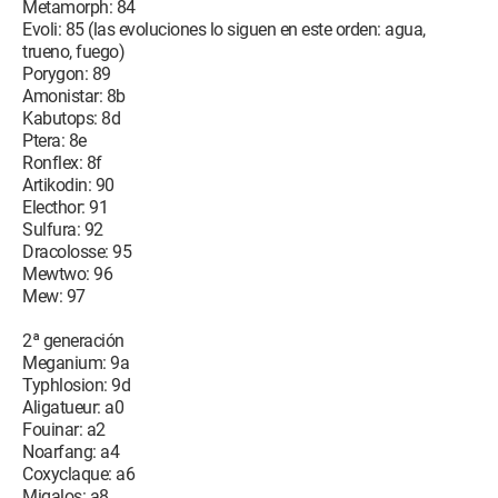
Metamorph: 84
Evoli: 85 (las evoluciones lo siguen en este orden: agua,
trueno, fuego)
Porygon: 89
Amonistar: 8b
Kabutops: 8d
Ptera: 8e
Ronflex: 8f
Artikodin: 90
Electhor: 91
Sulfura: 92
Dracolosse: 95
Mewtwo: 96
Mew: 97
2ª generación
Meganium: 9a
Typhlosion: 9d
Aligatueur: a0
Fouinar: a2
Noarfang: a4
Coxyclaque: a6
Migalos: a8