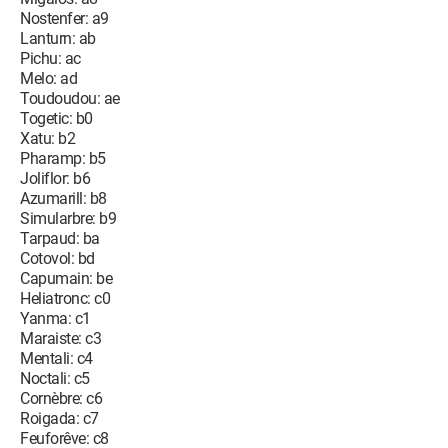
Nostenfer: a9
Lanturn: ab
Pichu: ac
Melo: ad
Toudoudou: ae
Togetic: b0
Xatu: b2
Pharamp: b5
Joliflor: b6
Azumarill: b8
Simularbre: b9
Tarpaud: ba
Cotovol: bd
Capumain: be
Heliatronc: c0
Yanma: c1
Maraiste: c3
Mentali: c4
Noctali: c5
Cornèbre: c6
Roigada: c7
Feuforêve: c8