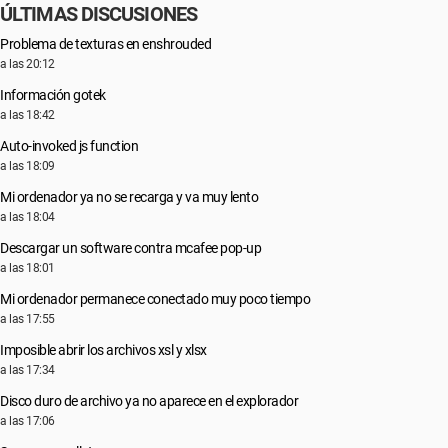
ÚLTIMAS DISCUSIONES
Problema de texturas en enshrouded
a las 20:12
Información gotek
a las 18:42
Auto-invoked js function
a las 18:09
Mi ordenador ya no se recarga y va muy lento
a las 18:04
Descargar un software contra mcafee pop-up
a las 18:01
Mi ordenador permanece conectado muy poco tiempo
a las 17:55
Imposible abrir los archivos xsl y xlsx
a las 17:34
Disco duro de archivo ya no aparece en el explorador
a las 17:06