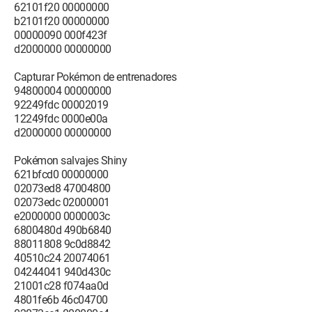
62101f20 00000000
b2101f20 00000000
00000090 000f423f
d2000000 00000000
Capturar Pokémon de entrenadores
94800004 00000000
92249fdc 00002019
12249fdc 0000e00a
d2000000 00000000
Pokémon salvajes Shiny
621bfcd0 00000000
02073ed8 47004800
02073edc 02000001
e2000000 0000003c
6800480d 490b6840
88011808 9c0d8842
40510c24 20074061
04244041 940d430c
21001c28 f074aa0d
4801fe6b 46c04700