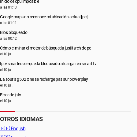
Inicio de cpu imposible
a las 01:13
Google maps no reconoce mi ubicación actual [pc]
a las 01:11
Bios bloqueado
a las 00:12
Cómo eliminar el motor de búsqueda justitsrch de pc
el 10 jul.
Iptv smarters se queda bloqueado al cargar en smart tv
el 10 jul.
La souris g502 x ne se recharge pas sur powerplay
el 10 jul.
Error de iptv
el 10 jul.
OTROS IDIOMAS
🇬🇧
English