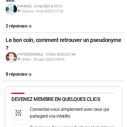
DAYANA2
-
3 mai 2023 à 16:15
brucine
-
3 mai 2023 à 17:35
2 réponses
Le bon coin, comment retrouver un pseudonyme
?
HYPERSENSIBLE
-
10 févr. 2023 à 21:44
Robin
-
28 sept. 2025 à 09:05
8 réponses
DEVENEZ MEMBRE EN QUELQUES CLICS
Connectez-vous simplement avec ceux qui
partagent vos intérêts