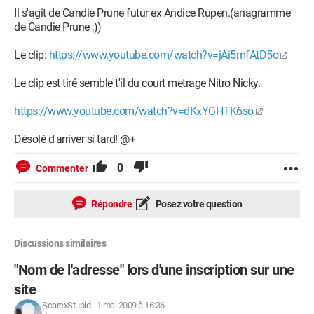
Il s'agit de Candie Prune futur ex Andice Rupen.(anagramme
de Candie Prune ;))
Le clip:
https://www.youtube.com/watch?v=jAi5mfAtD5o
Le clip est tiré semble t'il du court metrage Nitro Nicky.
https://www.youtube.com/watch?v=dKxYGHTK6so
Désolé d'arriver si tard! @+
0
Commenter
Répondre
Posez votre question
Discussions similaires
"Nom de l'adresse" lors d'une inscription sur une
site
ScarexStupid
-
1 mai 2009 à 16:36