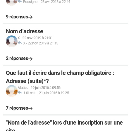
Rossignol
-
28 avr. 2018 à 22:44
9 réponses
Nom d’adresse
X
-
22 nov. 2019 à 21:01
X
-
22 nov. 2019 à 21:15
2 réponses
Que faut il écrire dans le champ obligatoire :
Adresse (suite)*?
Matisu
-
19 juin 2016 à 09:56
-L0Lock-
-
21 juin 2016 à 19:25
7 réponses
"Nom de l'adresse" lors d'une inscription sur une
site