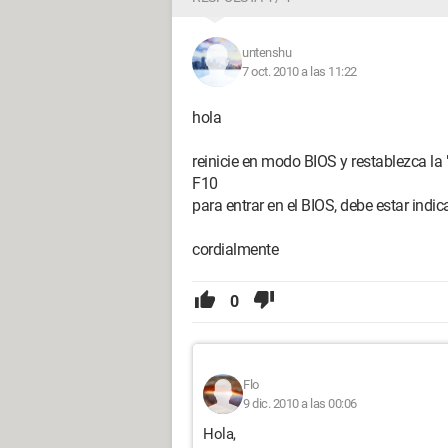
untenshu
7 oct. 2010 a las 11:22
hola
reinicie en modo BIOS y restablezca la
F10
para entrar en el BIOS, debe estar indi
cordialmente
0
Flo
9 dic. 2010 a las 00:06
Hola,