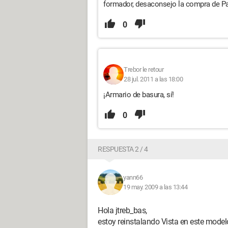
formador, desaconsejo la compra de Pa
0
Trebor le retour
28 jul. 2011 a las 18:00
¡Armario de basura, sí!
0
RESPUESTA 2 / 4
yann66
19 may. 2009 a las 13:44
Hola jtreb_bas,
estoy reinstalando Vista en este model