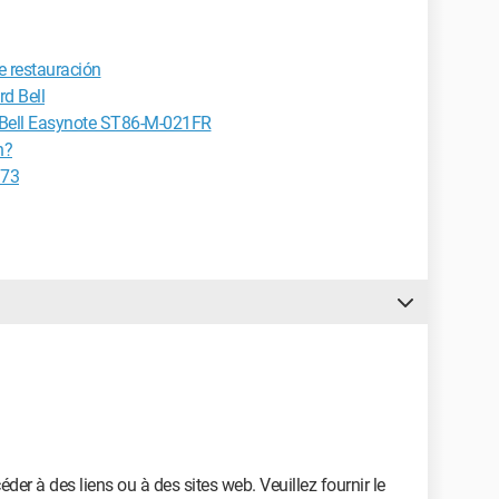
e restauración
d Bell
 Bell Easynote ST86-M-021FR
h?
J73
der à des liens ou à des sites web. Veuillez fournir le