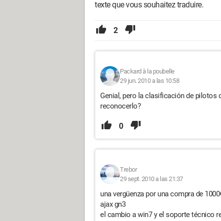
texte que vous souhaitez traduire.
2
Packard à la poubelle
29 jun. 2010 a las 10:58
Genial, pero la clasificación de piloto
reconocerlo?
0
Trebor
29 sept. 2010 a las 21:37
una vergüenza por una compra de 1000€ 
ajax gn3
el cambio a win7 y el soporte técnico 