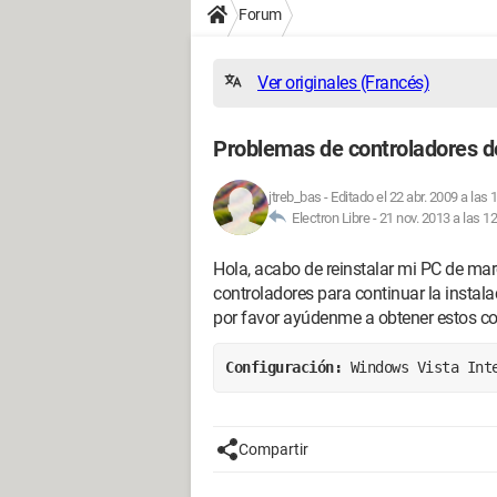
Forum
Ver originales (Francés)
Problemas de controladores de
jtreb_bas
-
Editado el 22 abr. 2009 a las 
Electron Libre -
21 nov. 2013 a las 1
Hola, acabo de reinstalar mi PC de mar
controladores para continuar la instala
por favor ayúdenme a obtener estos co
Configuración: 
Windows Vista Int
Compartir