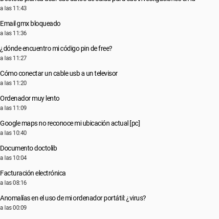
a las 11:43
Email gmx bloqueado
a las 11:36
¿dónde encuentro mi código pin de free?
a las 11:27
Cómo conectar un cable usb a un televisor
a las 11:20
Ordenador muy lento
a las 11:09
Google maps no reconoce mi ubicación actual [pc]
a las 10:40
Documento doctolib
a las 10:04
Facturación electrónica
a las 08:16
Anomalías en el uso de mi ordenador portátil: ¿virus?
a las 00:09