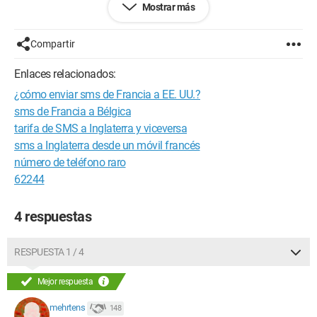
Mostrar más
Compartir
Enlaces relacionados:
¿cómo enviar sms de Francia a EE. UU.?
sms de Francia a Bélgica
tarifa de SMS a Inglaterra y viceversa
sms a Inglaterra desde un móvil francés
número de teléfono raro
62244
4 respuestas
RESPUESTA 1 / 4
Mejor respuesta
mehrtens
148