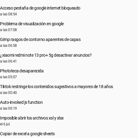
Acceso pestaña de google internet bloqueado
a las 08:54
Problema de visualización en google
a las 07:08
Gimp rasgos de contorno aparentes de capas
a las 06:58
¿xiaomi redmi note 13 pro+ 5g desactivar anuncios?
a las 06:41
Phototeca desaparecida
a las 05:07
Tiktok restringe los contenidos sugestivos a mayores de 18 años
a las 00:40
Auto-invoked js function
a las 00:19
Imposible abrir los archivos xsl y xlsx
el 6 jul.
Copiar de excel a google sheets