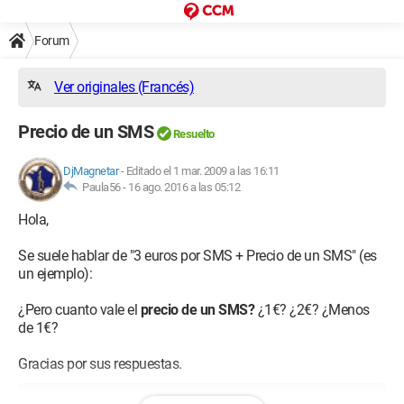
Forum
Ver originales (Francés)
Precio de un SMS
Resuelto
DjMagnetar
-
Editado el 1 mar. 2009 a las 16:11
Paula56 -
16 ago. 2016 a las 05:12
Hola,
Se suele hablar de "3 euros por SMS + Precio de un SMS" (es
un ejemplo):
¿Pero cuanto vale el
precio de un SMS?
¿1€? ¿2€? ¿Menos
de 1€?
Gracias por sus respuestas.
Configuración: 
Windows XP Firefox 3.0.6