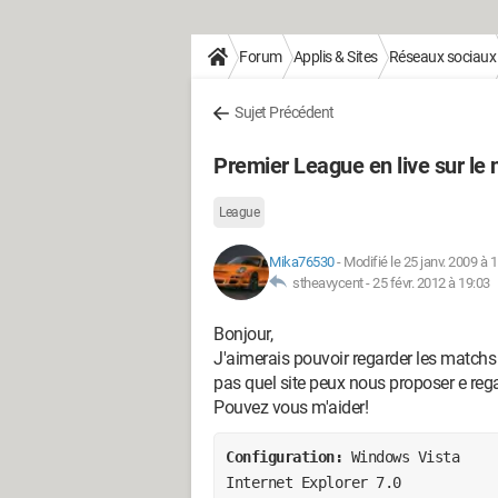
Forum
Applis & Sites
Réseaux sociaux
Sujet Précédent
Premier League en live sur le 
League
Mika76530
-
Modifié le 25 janv. 2009 à 
stheavycent -
25 févr. 2012 à 19:03
Bonjour,
J'aimerais pouvoir regarder les matchs
pas quel site peux nous proposer e rega
Pouvez vous m'aider!
Configuration: 
Windows Vista

Internet Explorer 7.0