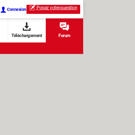
Posez votre
question
Connexion
Téléchargement
Forum