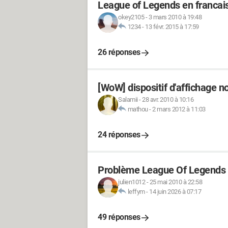
League of Legends en francai
okey2105
-
3 mars 2010 à 19:48
1234
-
13 févr. 2015 à 17:59
26 réponses
[WoW] dispositif d'affichage 
Salamii
-
28 avr. 2010 à 10:16
mathou
-
2 mars 2012 à 11:03
24 réponses
Problème League Of Legends
julien1012
-
25 mai 2010 à 22:58
leffym
-
14 juin 2026 à 07:17
49 réponses