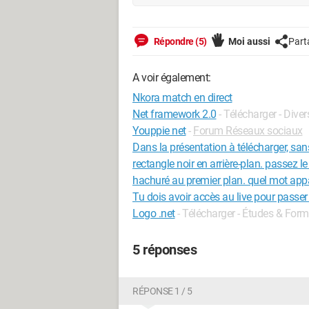
Répondre (5)
Moi aussi
Part
A voir également:
Nkora match en direct
Net framework 2.0
- Télécharger - Divers
Youppie net
-
Forum Réseaux sociaux
Dans la présentation à télécharger, sans
rectangle noir en arrière-plan. passez l
hachuré au premier plan. quel mot appa
Tu dois avoir accès au live pour passer l
Logo .net
- Télécharger - Études & For
5 réponses
RÉPONSE 1 / 5