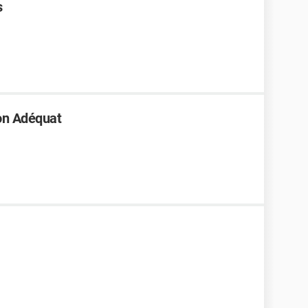
s
non Adéquat