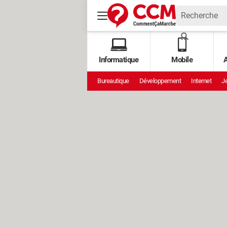
Informatique
Mobile
A
Bureautique
Développement
Internet
Je