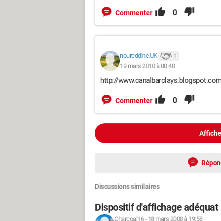
0
Commenter
noureddine.UK
1
19 mars 2010 à 00:40
http://www.canalbarclays.blogspot.co
0
Commenter
Affiche
Répon
Discussions similaires
Dispositif d'affichage adéquat
Charcoal16
-
18 mars 2008 à 19:58