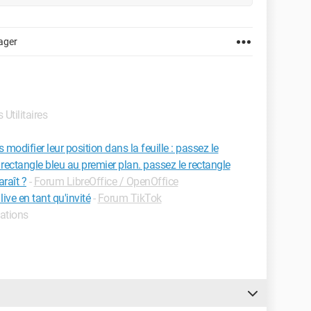
ager
 Utilitaires
 modifier leur position dans la feuille : passez le
e rectangle bleu au premier plan. passez le rectangle
raît ?
-
Forum LibreOffice / OpenOffice
ive en tant qu'invité
-
Forum TikTok
mations