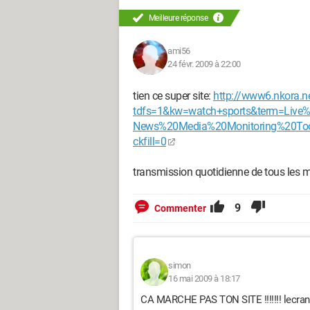
Meilleure réponse
ami56
24 févr. 2009 à 22:00
tien ce super site:
http://www6.nkora.n
tdfs=1&kw=watch+sports&term=Live
News%20Media%20Monitoring%20Tool
ckfill=0
transmission quotidienne de tous les
9
Commenter
simon
16 mai 2009 à 18:17
CA MARCHE PAS TON SITE !!!!!!! lecran 