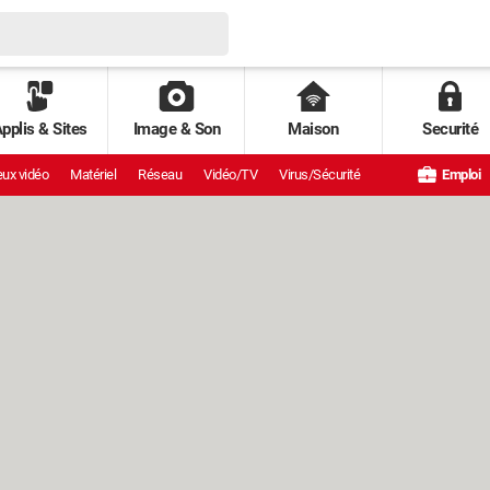
pplis & Sites
Image & Son
Maison
Securité
ux vidéo
Matériel
Réseau
Vidéo/TV
Virus/Sécurité
Emploi