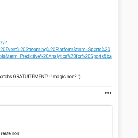
et/?
%20Event%20Streaming%20Platform&term=Sports%20
s&term=Predictive%20Analytics%20for%20Sports&ba
 matchs GRATUITEMENT!!!! magic non? :)
reste noir