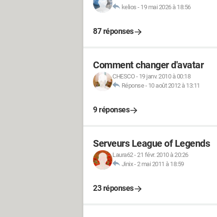
kelios
-
19 mai 2026 à 18:56
87 réponses
Comment changer d'avatar
CHESCO
-
19 janv. 2010 à 00:18
Réponse
-
10 août 2012 à 13:11
9 réponses
Serveurs League of Legends
Laura62
-
21 févr. 2010 à 20:26
Jinix
-
2 mai 2011 à 18:59
23 réponses