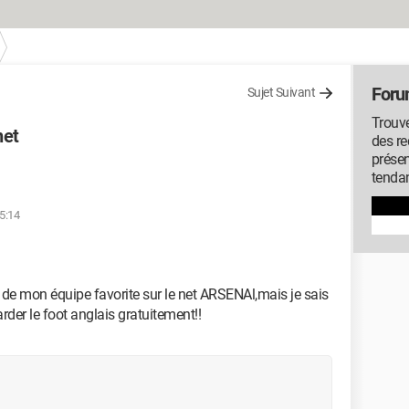
Foru
Sujet Suivant
Trouve
net
des r
présen
tenda
15:14
 de mon équipe favorite sur le net ARSENAl,mais je sais
rder le foot anglais gratuitement!!