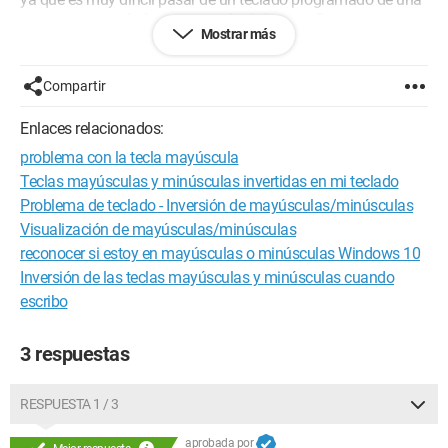
manera a un teclado programado de la otra...?
Mostrar más
Esto se refiere a Windows XP y Vista, gracias
Atentamente
Compartir
Configuración: 
Windows XP Internet Explorer 7.0
Enlaces relacionados:
problema con la tecla mayúscula
Teclas mayúsculas y minúsculas invertidas en mi teclado
Problema de teclado - Inversión de mayúsculas/minúsculas
Visualización de mayúsculas/minúsculas
reconocer si estoy en mayúsculas o minúsculas Windows 10
Inversión de las teclas mayúsculas y minúsculas cuando
escribo
3 respuestas
RESPUESTA 1 / 3
aprobada por