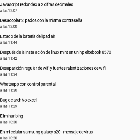
Javascript redondeo a 2 cifras decimales
a las 12:07
Desacoplar 2 ipados con la misma contraseña
a las 12:00
Estado de la batería del ipad air
a las 11:44
Después de la instalación de linux mint en un hp elitebook 8570
a las 11:42
Desaparición regular de wifi y fuertes ralentizaciones de wifi
a las 11:34
Whatsapp con control parental
a las 11:30
Bug de archivo excel
a las 11:29
Eliminar bing
a las 10:30
En mi celular samsung galaxy s20 - mensaje de virus
a las 10:20