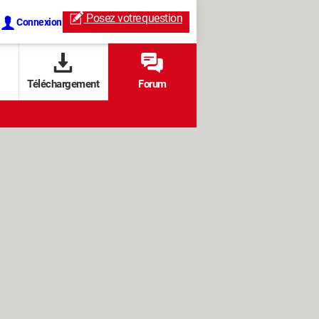
Posez votre
question
Connexion
Téléchargement
Forum