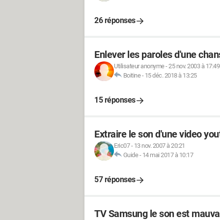
26 réponses
Enlever les paroles d'une cha
Utilisateur anonyme
-
25 nov. 2003 à 17:49
Boitine
-
15 déc. 2018 à 13:25
15 réponses
Extraire le son d'une video yo
Eric07
-
13 nov. 2007 à 20:21
Guide
-
14 mai 2017 à 10:17
57 réponses
TV Samsung le son est mauvais