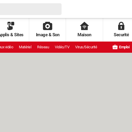
pplis & Sites
Image & Son
Maison
Securité
ux vidéo
Matériel
Réseau
Vidéo/TV
Virus/Sécurité
Emploi