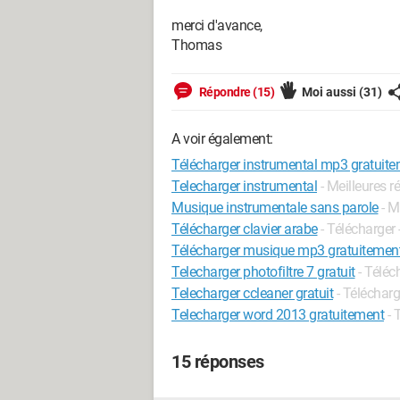
merci d'avance,
Thomas
Répondre (15)
Moi aussi
(31)
A voir également:
Télécharger instrumental mp3 gratuit
Telecharger instrumental
- Meilleures 
Musique instrumentale sans parole
- M
Télécharger clavier arabe
- Télécharger 
Télécharger musique mp3 gratuitement
Telecharger photofiltre 7 gratuit
- Téléc
Telecharger ccleaner gratuit
- Télécharg
Telecharger word 2013 gratuitement
- 
15 réponses