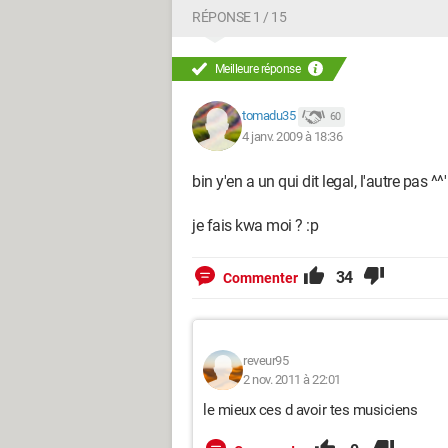
RÉPONSE 1 / 15
Meilleure réponse
tomadu35
60
4 janv. 2009 à 18:36
bin y'en a un qui dit legal, l'autre pas ^^'
je fais kwa moi ? :p
34
Commenter
reveur95
2 nov. 2011 à 22:01
le mieux ces d avoir tes musiciens