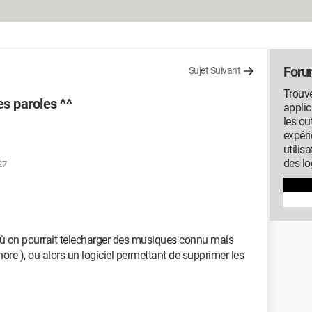
Foru
Sujet Suivant
Trouve
es paroles ^^
applic
les ou
expéri
utilis
des lo
27
ù on pourrait telecharger des musiques connu mais
nore ), ou alors un logiciel permettant de supprimer les