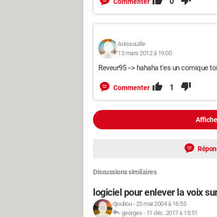
0
Commenter
Anissouille
13 mars 2012 à 19:00
Reveur95 --> hahaha t'es un comique toi 
1
Commenter
Affiche
Répon
Discussions similaires
logiciel pour enlever la voix s
djouliou
-
25 mai 2004 à 16:55
georges
-
11 déc. 2017 à 15:51