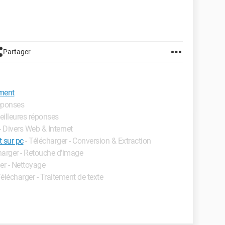
Partager
ement
réponses
eilleures réponses
- Divers Web & Internet
 sur pc
- Télécharger - Conversion & Extraction
harger - Retouche d'image
er - Nettoyage
Télécharger - Traitement de texte