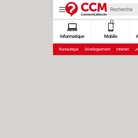
Informatique
Mobile
A
Bureautique
Développement
Internet
Je