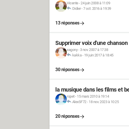
Vicente
-
24 juin 2008 à 11:09
Didier
-
7 oct. 2016 à 19:39
13 réponses
Supprimer voix d'une chanson
xagony
-
3 nov. 2007 à 17:38
kakka
-
19 juin 2017 à 18:45
30 réponses
la musique dans les films et b
ropet
-
15 mars 2010 à 19:14
AlexSF72
-
18 nov. 2023 à 10:25
20 réponses