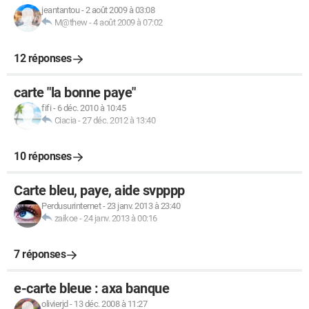
jeantantou
-
2 août 2009 à 03:08
M@thew
-
4 août 2009 à 07:02
12 réponses
carte "la bonne paye"
fifi
-
6 déc. 2010 à 10:45
Ciacia
-
27 déc. 2012 à 13:40
10 réponses
Carte bleu, paye, aide svpppp
Perdusurinternet
-
23 janv. 2013 à 23:40
zaikoe
-
24 janv. 2013 à 00:16
7 réponses
e-carte bleue : axa banque
olivierjd
-
13 déc. 2008 à 11:27