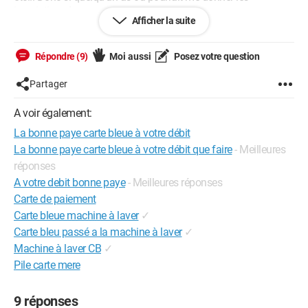
inscriptions !
Afficher la suite
* Je souhaite aussi savoir combien il y a de cartes prêts, de
cartes événements, aquisition, et courrier !
* Je souhaite aussi connaître, pour la partie courrier: -le
Répondre (9)
Moi aussi
Posez votre question
nombre de cartes postales
-le nombre de pub
Partager
Et si quelqu'un est motiver (lol) s'il peut me dire le nombre de
A voir également:
cartes assur'auto et médecin et leur tarif etc...
La bonne paye carte bleue à votre débit
Voilà ! Merci beaucoup par avance ! Et en espérant ne pas trop
La bonne paye carte bleue à votre débit que faire
- Meilleures
vous en demander !
réponses
Surtout Bonne Année 2009 !
A votre debit bonne paye
- Meilleures réponses
Carte de paiement
Carte bleue machine à laver
✓
Carte bleu passé a la machine à laver
✓
Machine à laver CB
✓
Pile carte mere
9 réponses