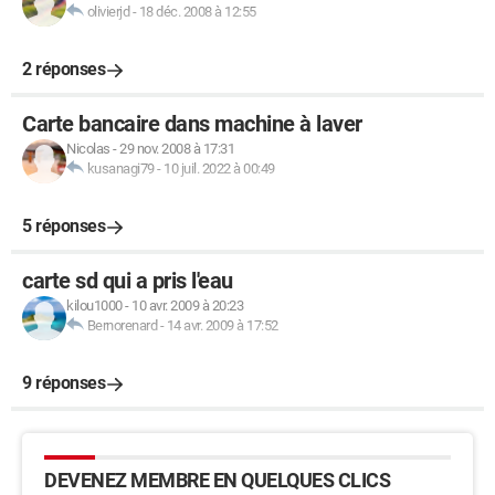
olivierjd
-
18 déc. 2008 à 12:55
2 réponses
Carte bancaire dans machine à laver
Nicolas
-
29 nov. 2008 à 17:31
kusanagi79
-
10 juil. 2022 à 00:49
5 réponses
carte sd qui a pris l'eau
kilou1000
-
10 avr. 2009 à 20:23
Bernorenard
-
14 avr. 2009 à 17:52
9 réponses
DEVENEZ MEMBRE EN QUELQUES CLICS