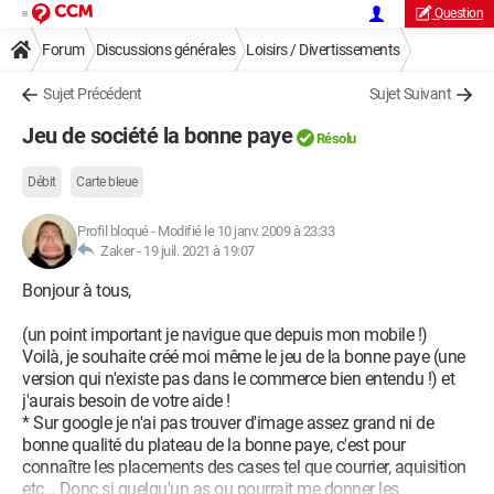
Question
Forum
Discussions générales
Loisirs / Divertissements
Sujet Précédent
Sujet Suivant
Jeu de société la bonne paye
Résolu
Débit
Carte bleue
Profil bloqué
-
Modifié le 10 janv. 2009 à 23:33
Zaker -
19 juil. 2021 à 19:07
Bonjour à tous,
(un point important je navigue que depuis mon mobile !)
Voilà, je souhaite créé moi même le jeu de la bonne paye (une
version qui n'existe pas dans le commerce bien entendu !) et
j'aurais besoin de votre aide !
* Sur google je n'ai pas trouver d'image assez grand ni de
bonne qualité du plateau de la bonne paye, c'est pour
connaître les placements des cases tel que courrier, aquisition
etc... Donc si quelqu'un as ou pourrait me donner les