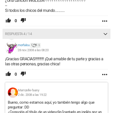
¿Una canción INGLESA??????????????????????
--
Si todos los chicos del mundo...........
0
RESPUESTA 4 / 14
morfalou
5
28 nov. 2008 a las 08:20
¡Gracias GRACIAS!!!!!!!!!! ¡Qué amable de tu parte y gracias a
las otras personas, gracias chica!
0
Mamzelle-faany
2 dic. 2008 a las 19:22
Bueno, como estamos aquí, yo también tengo algo que
preguntar :DD
¿Conocéis el título de un videoclip [cantado en inglés por un