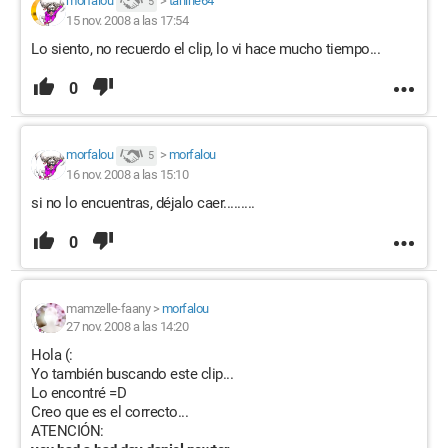
morfalou
>
tanine64
5
15 nov. 2008 a las 17:54
Lo siento, no recuerdo el clip, lo vi hace mucho tiempo...
0
morfalou
>
morfalou
5
16 nov. 2008 a las 15:10
si no lo encuentras, déjalo caer.........
0
mamzelle-faany
>
morfalou
27 nov. 2008 a las 14:20
Hola (:
Yo también buscando este clip...
Lo encontré =D
Creo que es el correcto...
ATENCIÓN: