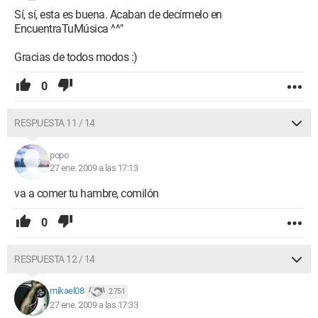
Sí, sí, esta es buena. Acaban de decírmelo en
EncuentraTuMúsica ^^"
Gracias de todos modos :)
0
RESPUESTA 11 / 14
popo
27 ene. 2009 a las 17:13
va a comer tu hambre, comilón
0
RESPUESTA 12 / 14
mikael08
2 751
27 ene. 2009 a las 17:33