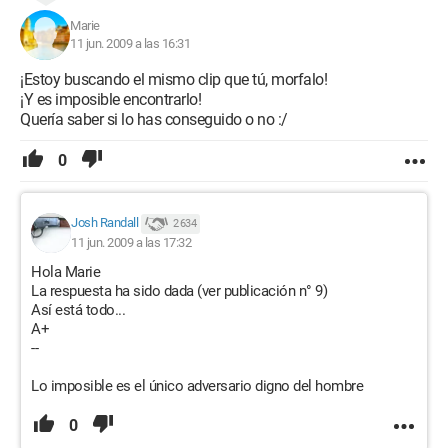
Marie
11 jun. 2009 a las 16:31
¡Estoy buscando el mismo clip que tú, morfalo!
¡Y es imposible encontrarlo!
Quería saber si lo has conseguido o no :/
0
Josh Randall
2 634
11 jun. 2009 a las 17:32
Hola Marie
La respuesta ha sido dada (ver publicación n° 9)
Así está todo...
A+
--
Lo imposible es el único adversario digno del hombre
0