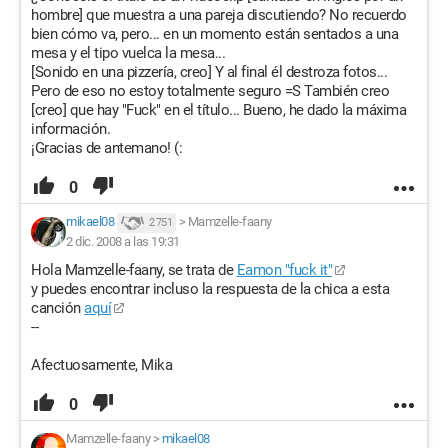
hombre] que muestra a una pareja discutiendo? No recuerdo
bien cómo va, pero... en un momento están sentados a una
mesa y el tipo vuelca la mesa...
[Sonido en una pizzería, creo] Y al final él destroza fotos...
Pero de eso no estoy totalmente seguro =S También creo
[creo] que hay "Fuck" en el título... Bueno, he dado la máxima
información.
¡Gracias de antemano! (:
0
mikael08
>
Mamzelle-faany
2 751
2 dic. 2008 a las 19:31
Hola Mamzelle-faany, se trata de
Eamon "fuck it"
y puedes encontrar incluso la respuesta de la chica a esta
canción
aquí
--
Afectuosamente, Mika
0
Mamzelle-faany
>
mikael08