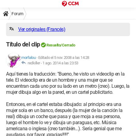
Forum
Ver originales (Francés)
Título del clip
Resuelto/Cerrado
morfalou
-
Editado el 5 nov. 2008 a las 14:28
redkiller -
1 ago. 2014 a las 23:53
Aquí tienes la traducción: "Bueno, he visto un videoclip en la
tele. El videoclip era de un hombre y una mujer que se
encuentran cada uno por su lado en un metro (creo). Luego, la
mujer dibuja algo en la pared, en un cartel publicitario.
Entonces, en el cartel estaba dibujado: al principio era una
mujer sola en un banco, después (la mujer de la canción la
real) dibuja un coche que pasa y que moja a esa persona,
luego el hombre lo ve y dibuja un paraguas, etc. Música
americana o inglesa (creo también...). Sería genial que me
ayudaras, por favor, ¡gracias!!!!!"