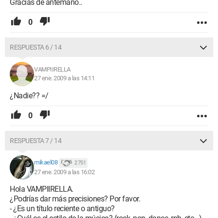
Gracias de antemano..
0
RESPUESTA 6 / 14
VAMPIIRELLA
27 ene. 2009 a las 14:11
¿Nadie?? =/
0
RESPUESTA 7 / 14
mikael08
2 751
27 ene. 2009 a las 16:02
Hola VAMPIIRELLA.
¿Podrías dar más precisiones? Por favor.
- ¿Es un título reciente o antiguo?