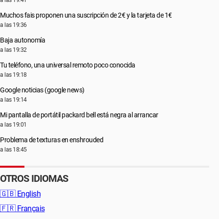
a las 19:41
Muchos fais proponen una suscripción de 2€ y la tarjeta de 1€
a las 19:36
Baja autonomía
a las 19:32
Tu teléfono, una universal remoto poco conocida
a las 19:18
Google noticias (google news)
a las 19:14
Mi pantalla de portátil packard bell está negra al arrancar
a las 19:01
Problema de texturas en enshrouded
a las 18:45
OTROS IDIOMAS
🇬🇧
English
🇫🇷
Français