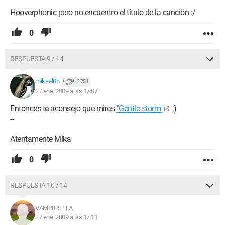
Hooverphonic pero no encuentro el título de la canción :/
0
RESPUESTA 9 / 14
mikael08
2 751
27 ene. 2009 a las 17:07
Entonces te aconsejo que mires
"Gentle storm"
;)
--
Atentamente Mika
0
RESPUESTA 10 / 14
VAMPIIRELLA
27 ene. 2009 a las 17:11