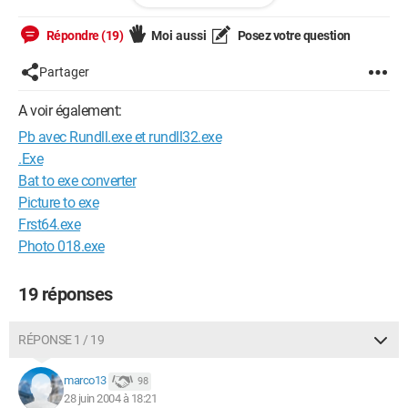
Sa fait des heures que je cherche.
Répondre (19)
Moi aussi
Posez votre question
----------------------------------------
-------------Adrien-------------------
Partager
----------------------------------------
A voir également:
Pb avec Rundll.exe et rundll32.exe
.Exe
Bat to exe converter
Picture to exe
Frst64.exe
Photo 018.exe
19 réponses
RÉPONSE 1 / 19
marco13
98
28 juin 2004 à 18:21