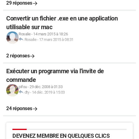
29 réponses
Convertir un fichier .exe en une application
utilisable sur mac
Rosalie
-
14 mars 2015 à 18:26
Rosalie
-
17 mars 2015 à 08:31
2 réponses
Exécuter un programme via l'invite de
commande
pifou
-
29 déc. 2008 à 01:33
dty
-
14 déc. 2019 à 15:03
24 réponses
DEVENEZ MEMBRE EN QUELQUES CLICS