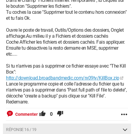
Dans le champ "Fichiers Internet Temporaires", tu cliques sur
le bouton "Supprimer les fichiers".
Tu coches la case "Supprimer tout le contenu hors connexion"
et tu fais Ok.
Ouvre le poste de travail, Outils/Options des dossiers, Onglet
affichage.Au milieu il y a Fichiers et dossiers cachés
Coche Afficher les fichiers et dossiers cachés. Fais appliquer.
Ensuite tu désactives la resto demarre en MSE, supprimer
etc.....
Si tu n'arrives pas à supprimer ce fichier essaye avec "The Kill
Box":
http://download.broadbandmedic.com/rx09ty/KillBox.zip
Lance le programme copie et colle l'adresse du fichier que tu
n'arrives pas à supprimer dans "Past full path of file to delete",
décoche "create a backup" puis clique sur "Kill File".
Redemarre.
0
Commenter
RÉPONSE 16 / 19