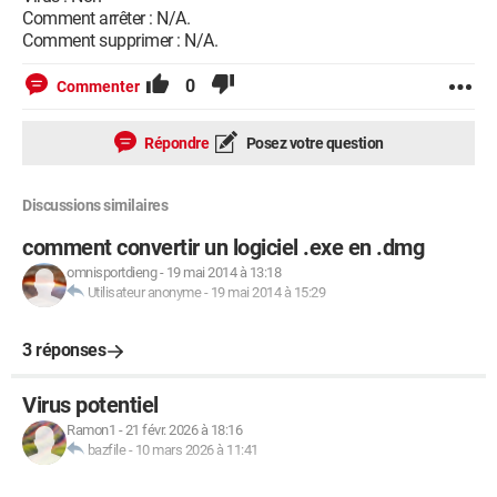
Comment arrêter : N/A.
Comment supprimer : N/A.
0
Commenter
Répondre
Posez votre question
Discussions similaires
comment convertir un logiciel .exe en .dmg
omnisportdieng
-
19 mai 2014 à 13:18
Utilisateur anonyme
-
19 mai 2014 à 15:29
3 réponses
Virus potentiel
Ramon1
-
21 févr. 2026 à 18:16
bazfile
-
10 mars 2026 à 11:41