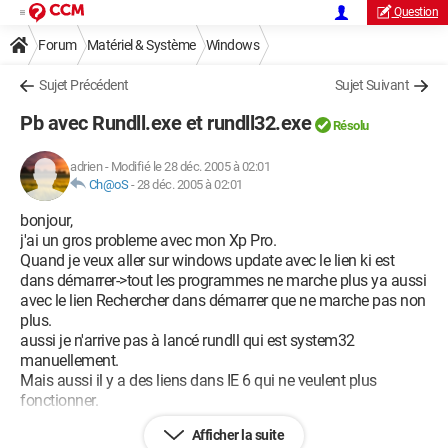
Question
Forum
Matériel & Système
Windows
Sujet Précédent
Sujet Suivant
Pb avec Rundll.exe et rundll32.exe
Résolu
adrien
-
Modifié le 28 déc. 2005 à 02:01
Ch@oS
-
28 déc. 2005 à 02:01
bonjour,
j'ai un gros probleme avec mon Xp Pro.
Quand je veux aller sur windows update avec le lien ki est
dans démarrer->tout les programmes ne marche plus ya aussi
avec le lien Rechercher dans démarrer que ne marche pas non
plus.
aussi je n'arrive pas à lancé rundll qui est system32
manuellement.
Mais aussi il y a des liens dans IE 6 qui ne veulent plus
fonctionner.
Afficher la suite
Merci de m'aider.