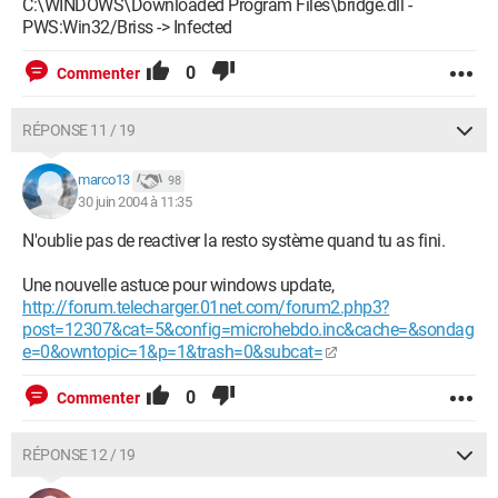
C:\WINDOWS\Downloaded Program Files\bridge.dll -
PWS:Win32/Briss -> Infected
0
Commenter
RÉPONSE 11 / 19
marco13
98
30 juin 2004 à 11:35
N'oublie pas de reactiver la resto système quand tu as fini.
Une nouvelle astuce pour windows update,
http://forum.telecharger.01net.com/forum2.php3?
post=12307&cat=5&config=microhebdo.inc&cache=&sondag
e=0&owntopic=1&p=1&trash=0&subcat=
0
Commenter
RÉPONSE 12 / 19