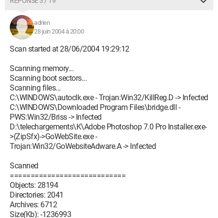
RÉPONSE 3 / 19
adrien
28 juin 2004 à 20:00
Scan started at 28/06/2004 19:29:12
Scanning memory...
Scanning boot sectors...
Scanning files...
C:\WINDOWS\autoclk.exe - Trojan:Win32/KillReg.D -> Infected
C:\WINDOWS\Downloaded Program Files\bridge.dll -
PWS:Win32/Briss -> Infected
D:\telechargements\K\Adobe Photoshop 7.0 Pro Installer.exe-
>(ZipSfx)->GoWebSite.exe -
Trojan:Win32/GoWebsiteAdware.A -> Infected
Scanned
============================
Objects: 28194
Directories: 2041
Archives: 6712
Size(Kb): -1236993