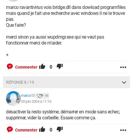
marco ravantivirus vois bridge.dll dans dowload programfiles
mais quand je fait une recherche avec windows il ne le trouve
pas.
Que faire?
merci sinon ya aussi wupdmgr.exe qui ne veut pas
fonctionner merci de m'aider.
+
0
Commenter
RÉPONSE 8 / 19
marco13
98
30 juin 2004 à 11:16
désactiver la resto système, démarrer en mode sans echec,
supprimer, vider la corbeille. Essaie comme ça.
0
Commenter