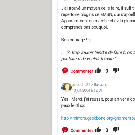
J'ai trouvé un moyen de le faire, il suffi
répertoire plugins de aMSN, qui s'appel
Apparamment ça marche chez la plupart 
comprends pas pouquoi.
Bon courage ! :)
.:::
"A trop vouloir feindre de faire fi, on fi
par faire fi de vouloir feindre."
:::.
0
Commenter
binouche22
>
flokocha
13 juil. 2004 à 12:59
Yes!! Merci, j'ai reussit, pour arriver a co
peux le dl ici:
http://mirrors.geekbone.org/gnome/sou
0
Commenter