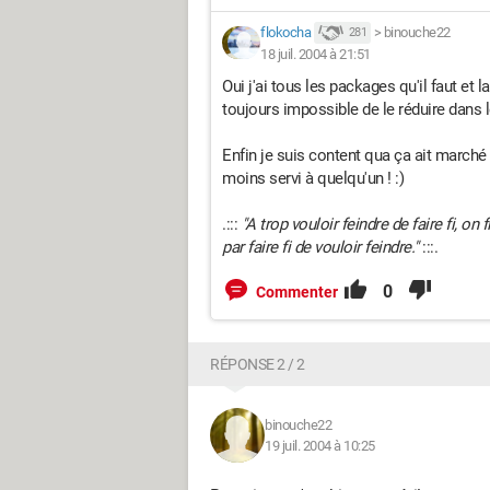
flokocha
>
binouche22
281
18 juil. 2004 à 21:51
Oui j'ai tous les packages qu'il faut et
toujours impossible de le réduire dans l
Enfin je suis content qua ça ait marché 
moins servi à quelqu'un ! :)
.:::
"A trop vouloir feindre de faire fi, on fi
par faire fi de vouloir feindre."
:::.
0
Commenter
RÉPONSE 2 / 2
binouche22
19 juil. 2004 à 10:25