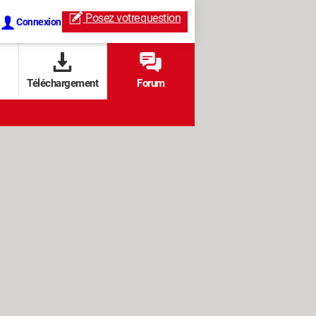
Posez votre
question
Connexion
Téléchargement
Forum