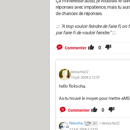
Ça m'intéresse aussi, je voudrais le fa
réponses avec impatience, mais tu aura
de chances de réponses.
.:::
"A trop vouloir feindre de faire fi, on f
par faire fi de vouloir feindre."
:::.
0
Commenter
binouche22
10 juil. 2004 à 12:57
hello flokocha,
As-tu trouvé le moyen pour mettre aMS
0
Commenter
flokocha
>
binouche22
281
12 juil. 2004 à 23:51