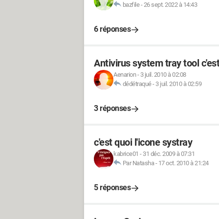
bazfile
-
26 sept. 2022 à 14:43
6 réponses
Antivirus system tray tool c'es
Aenarion
-
3 juil. 2010 à 02:08
dédétraqué
-
3 juil. 2010 à 02:59
3 réponses
c'est quoi l'icone systray
kabrice01
-
31 déc. 2009 à 07:31
Par Natasha
-
17 oct. 2010 à 21:24
5 réponses