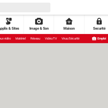
pplis & Sites
Image & Son
Maison
Securité
ux vidéo
Matériel
Réseau
Vidéo/TV
Virus/Sécurité
Emploi