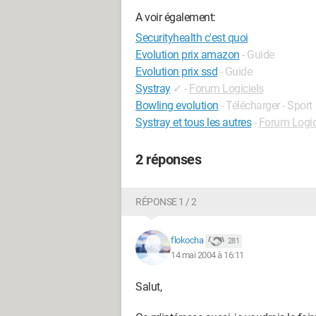
A voir également:
Securityhealth c'est quoi
Evolution prix amazon
- Guide
Evolution prix ssd
- Guide
Systray
✓
-
Forum Logiciels
Bowling evolution
- Télécharger - Sport
Systray et tous les autres
-
Forum Logic
2 réponses
RÉPONSE 1 / 2
flokocha
281
14 mai 2004 à 16:11
Salut,