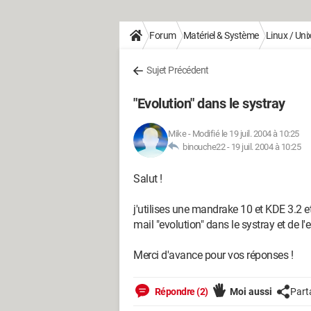
Forum
Matériel & Système
Linux / Uni
Sujet Précédent
"Evolution" dans le systray
Mike
-
Modifié le 19 juil. 2004 à 10:25
binouche22 -
19 juil. 2004 à 10:25
Salut !
j'utilises une mandrake 10 et KDE 3.2 et 
mail "evolution" dans le systray et de l'
Merci d'avance pour vos réponses !
Répondre (2)
Moi aussi
Part