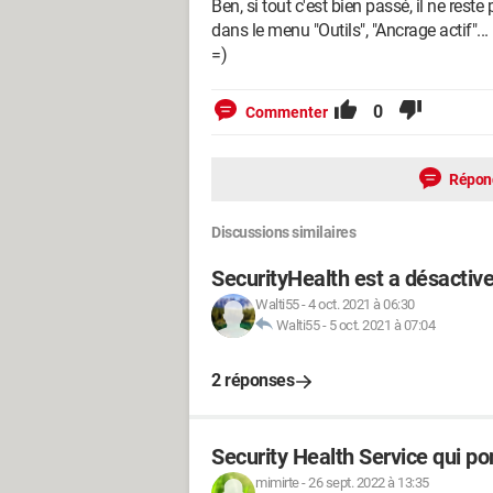
Ben, si tout c'est bien passé, il ne res
dans le menu "Outils", "Ancrage actif"...
=)
0
Commenter
Répon
Discussions similaires
SecurityHealth est a désactiv
Walti55
-
4 oct. 2021 à 06:30
Walti55
-
5 oct. 2021 à 07:04
2 réponses
Security Health Service qui
mimirte
-
26 sept. 2022 à 13:35