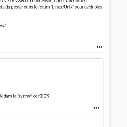
ire avec AMSN et ThunderBird, donc j'attends les
is du poster dans le forum "Linux/Unix" pour avoir plus
init
N dans la "systray" de KDE??