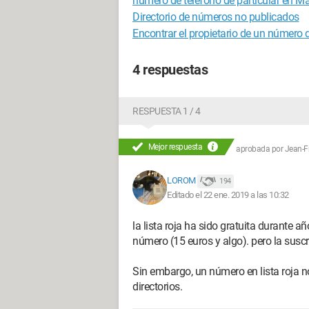
número de teléfono de particular en M
Directorio de números no publicados
Encontrar el propietario de un número d
4 respuestas
RESPUESTA 1 / 4
Mejor respuesta
aprobada por
Jean-Fr
LOROM
194
Editado el 22 ene. 2019 a las 10:32
la lista roja ha sido gratuita durante 
número (15 euros y algo). pero la suscrip
Sin embargo, un número en lista roja no
directorios.