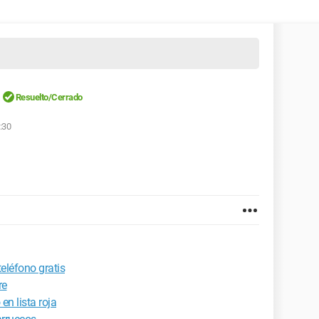
Resuelto/Cerrado
0:30
eléfono gratis
re
n lista roja