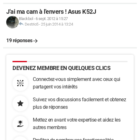
J'ai ma cam à l'envers ! Asus K52J
Blackbol
-
6 sept. 2012 à 15:27
Destrio5
-
25 juin 2014 à 13:24
19 réponses
DEVENEZ MEMBRE EN QUELQUES CLICS
Connectez-vous simplement avec ceux qui
partagent vos intérêts
Suivez vos discussions facilement et obtenez
plus de réponses
Mettez en avant votre expertise et aidez les
autres membres