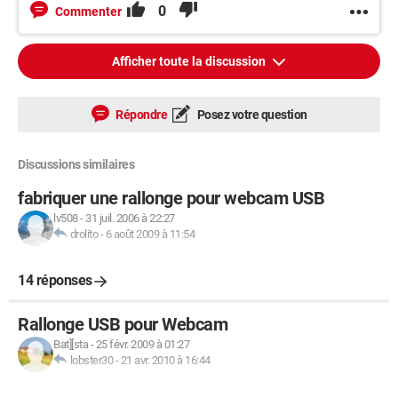
0
Commenter
Afficher toute la discussion
Répondre
Posez votre question
Discussions similaires
fabriquer une rallonge pour webcam USB
lv508
-
31 juil. 2006 à 22:27
drolito
-
6 août 2009 à 11:54
14 réponses
Rallonge USB pour Webcam
Bat][sta
-
25 févr. 2009 à 01:27
lobster30
-
21 avr. 2010 à 16:44