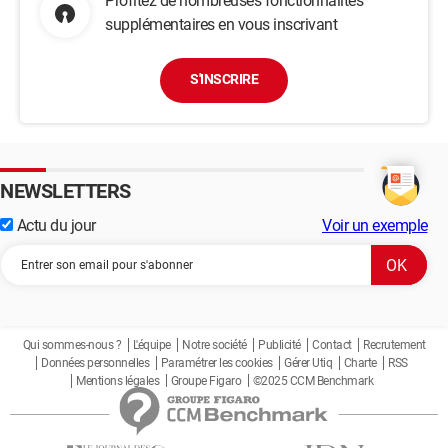
Profitez de nombreuses fonctionnalités
supplémentaires en vous inscrivant
S'INSCRIRE
NEWSLETTERS
Actu du jour
Voir un exemple
Qui sommes-nous ?
L'équipe
Notre société
Publicité
Contact
Recrutement
Données personnelles
Paramétrer les cookies
Gérer Utiq
Charte
RSS
Mentions légales
Groupe Figaro
©2025 CCM Benchmark