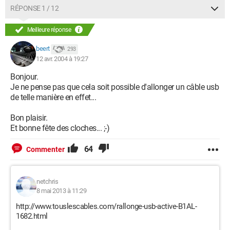
RÉPONSE 1 / 12
Meilleure réponse
beert
293
12 avr. 2004 à 19:27
Bonjour.
Je ne pense pas que cela soit possible d'allonger un câble usb
de telle manière en effet...
Bon plaisir.
Et bonne fête des cloches... ;-)
64
Commenter
netchris
8 mai 2013 à 11:29
http://www.touslescables.com/rallonge-usb-active-B1AL-
1682.html