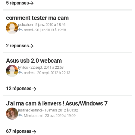
5 réponses
comment tester ma cam
polochon
-
5 janv. 2010 à 18:46
merci
-
20 juin 2013 à 19:28
2 réponses
Asus usb 2.0 webcam
lyhlloo
-
22 sept. 2011 à 22:53
andréa
-
20 sept. 2012 à 22:13
12 réponses
J'ai ma cam à l'envers ! Asus/Windows 7
justinec'estmoi
-
18 mars 2012 à 01:02
Mimicestmi
-
23 avr. 2020 à 19:09
67 réponses