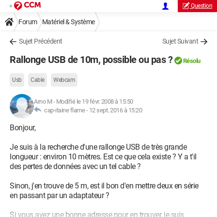
Question
Forum
Matériel & Système
Sujet Précédent
Sujet Suivant
Rallonge USB de 10m, possible ou pas ?
Résolu
Usb
Cable
Webcam
Arno M
-
Modifié le 19 févr. 2008 à 15:50
cap-itaine flame -
12 sept. 2016 à 15:20
Bonjour,
Je suis à la recherche d'une rallonge USB de très grande
longueur : environ 10 mètres. Est ce que cela existe ? Y a t'il
des pertes de données avec un tel cable ?
Sinon, j'en trouve de 5 m, est il bon d'en mettre deux en série
en passant par un adaptateur ?
Si vous avez une bonne adresse pour en trouver, je suis