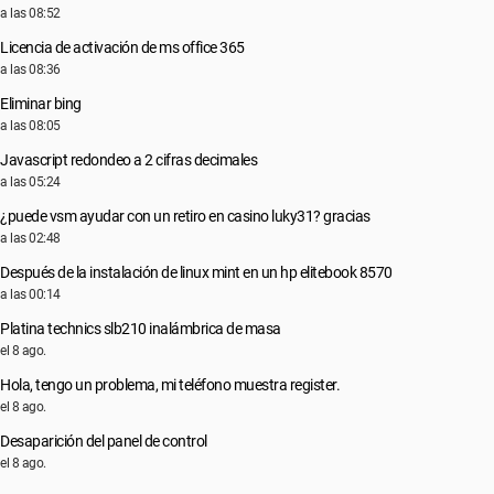
a las 08:52
Licencia de activación de ms office 365
a las 08:36
Eliminar bing
a las 08:05
Javascript redondeo a 2 cifras decimales
a las 05:24
¿puede vsm ayudar con un retiro en casino luky31? gracias
a las 02:48
Después de la instalación de linux mint en un hp elitebook 8570
a las 00:14
Platina technics slb210 inalámbrica de masa
el 8 ago.
Hola, tengo un problema, mi teléfono muestra register.
el 8 ago.
Desaparición del panel de control
el 8 ago.