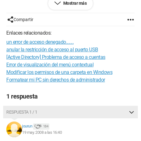
Mostrar más
carpetas (por ejemplo, .doc, .jpg, .avi, etc.).
2do problema: Cuando transfiera estos datos a otro sistema,
Compartir
no tendré acceso a los datos y tendré que repetir el proceso...
Enlaces relacionados:
Quisiera saber si existe una solución milagrosa para cambiar
un error de acceso denegado.......
o eliminar los parámetros de seguridad de estas carpetas, una
solución diferente a propietario / seguridad / cambiar
anular la restricción de acceso al puerto USB
propietario...
[Active Directory] Problema de acceso a cuentas
Error de visualización del menú contextual
Gracias de antemano.
Modificar los permisos de una carpeta en Windows
Formatear mi PC sin derechos de administrador
Configuración: 
Windows XP Firefox 2.0.0.14
1 respuesta
RESPUESTA 1 / 1
jourun
184
19 may. 2008 a las 16:40