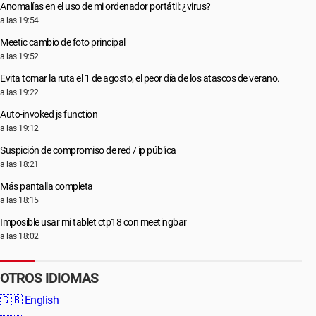
Anomalías en el uso de mi ordenador portátil: ¿virus?
a las 19:54
Meetic cambio de foto principal
a las 19:52
Evita tomar la ruta el 1 de agosto, el peor día de los atascos de verano.
a las 19:22
Auto-invoked js function
a las 19:12
Suspición de compromiso de red / ip pública
a las 18:21
Más pantalla completa
a las 18:15
Imposible usar mi tablet ctp18 con meetingbar
a las 18:02
OTROS IDIOMAS
🇬🇧
English