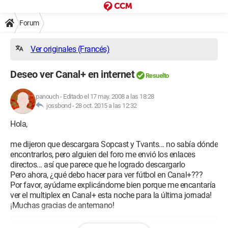
Forum
Ver originales (Francés)
Deseo ver Canal+ en internet
Resuelto
panouch
-
Editado el 17 may. 2008 a las 18:28
jossbond -
28 oct. 2015 a las 12:32
Hola,
me dijeron que descargara Sopcast y Tvants... no sabía dónde
encontrarlos, pero alguien del foro me envió los enlaces
directos... así que parece que he logrado descargarlo
Pero ahora, ¿qué debo hacer para ver fútbol en Canal+???
Por favor, ayúdame explicándome bien porque me encantaría
ver el multiplex en Canal+ esta noche para la última jornada!
¡Muchas gracias de antemano!
Configuración: 
Windows XP Internet Explorer 7.0