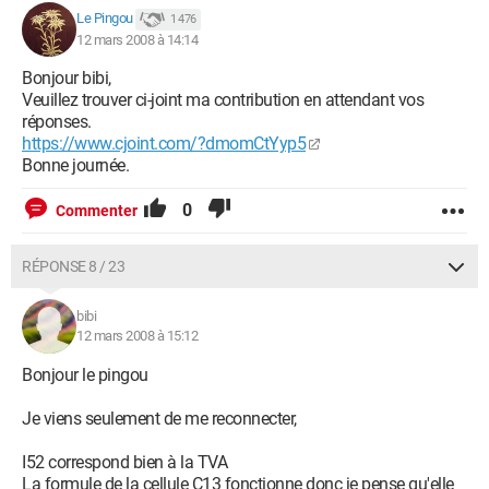
Le Pingou
1 476
12 mars 2008 à 14:14
Bonjour bibi,
Veuillez trouver ci-joint ma contribution en attendant vos
réponses.
https://www.cjoint.com/?dmomCtYyp5
Bonne journée.
0
Commenter
RÉPONSE 8 / 23
bibi
12 mars 2008 à 15:12
Bonjour le pingou
Je viens seulement de me reconnecter,
I52 correspond bien à la TVA
La formule de la cellule C13 fonctionne donc je pense qu'elle