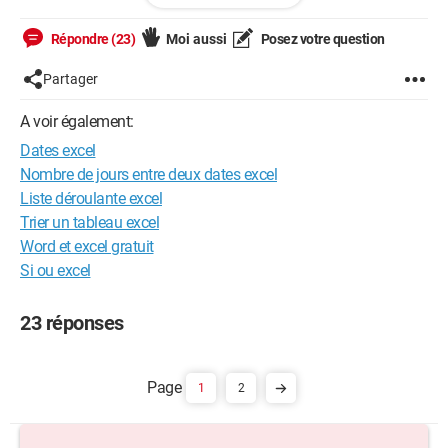
cela affiche comptant?
Répondre (23)
Moi aussi
Posez votre question
Merci beaucoup
Partager
Configuration: 
Windows XP

Internet Explorer 6.0
A voir également:
Dates excel
Nombre de jours entre deux dates excel
Liste déroulante excel
Trier un tableau excel
Word et excel gratuit
Si ou excel
23 réponses
1
2