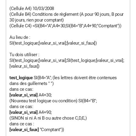
(Cellule A4) 10/03/2008
(Cellule B4) Conditions de règlement (A pour 90 jours, B pour
30 jours, rien pour comptant)
(Cellule C4) =SI(B4="A";A4+30;SI(B4="B";A4+90;"Comptant"))
Au lieu de :
SI(test_logique;[valeur_si_vrai];[valeur_si_faux])
Tu dois utiliser :
SI(test_logique;[valeur_si_vrai];SI(test_logique;[valeur_si_vrai];
[valeur_si_faux])
test_logique
SI(B4="A"; (les lettres doivent être contenues
dans des guillemets " ")
dans ce cas:
[valeur_si_vrai]
A4+30;
(Nouveau test logique ou condition) SI(B4="B";
dans ce cas:
[valeur_si_vrai]
A4+90;
(SINON si ni A ni B ou autre chose C,D,E,)
dans ce cas :
[valeur_si_faux]
"Comptant"))