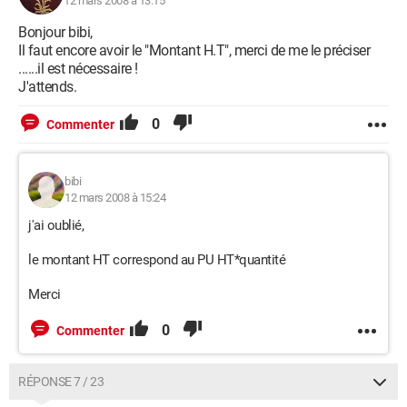
12 mars 2008 à 13:15
Bonjour bibi,
Il faut encore avoir le "Montant H.T", merci de me le préciser
......il est nécessaire !
J'attends.
0
Commenter
bibi
12 mars 2008 à 15:24
j'ai oublié,
le montant HT correspond au PU HT*quantité
Merci
0
Commenter
RÉPONSE 7 / 23