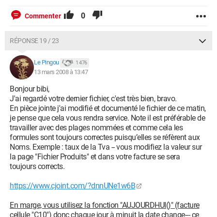
0
Commenter
RÉPONSE 19 / 23
Le Pingou
1 476
13 mars 2008 à 13:47
Bonjour bibi,
J'ai regardé votre dernier fichier, c'est très bien, bravo.
En pièce jointe j'ai modifié et documenté le fichier de ce matin,
je pense que cela vous rendra service. Note il est préférable de
travailler avec des plages nommées et comme cela les
formules sont toujours correctes puisqu’elles se réfèrent aux
Noms. Exemple : taux de la Tva -- vous modifiez la valeur sur
la page "Fichier Produits" et dans votre facture se sera
toujours corrects.
https://www.cjoint.com/?dnnUNe1w6B
En marge, vous utilisez la fonction "AUJOURDHUI()" (facture
cellule "C10") donc chaque jour à minuit la date change--- ce