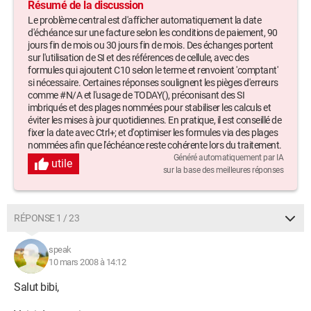
Résumé de la discussion
Le problème central est d'afficher automatiquement la date
d'échéance sur une facture selon les conditions de paiement, 90
jours fin de mois ou 30 jours fin de mois. Des échanges portent
sur l'utilisation de SI et des références de cellule, avec des
formules qui ajoutent C10 selon le terme et renvoient 'comptant'
si nécessaire. Certaines réponses soulignent les pièges d'erreurs
comme #N/A et l'usage de TODAY(), préconisant des SI
imbriqués et des plages nommées pour stabiliser les calculs et
éviter les mises à jour quotidiennes. En pratique, il est conseillé de
fixer la date avec Ctrl+; et d'optimiser les formules via des plages
nommées afin que l'échéance reste cohérente lors du traitement.
Généré automatiquement par IA
utile
sur la base des meilleures réponses
RÉPONSE 1 / 23
speak
10 mars 2008 à 14:12
Salut bibi,