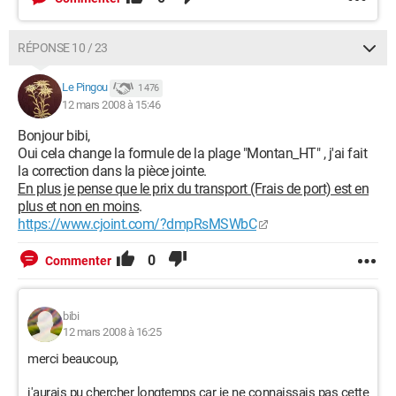
RÉPONSE 10 / 23
Le Pingou
1 476
12 mars 2008 à 15:46
Bonjour bibi,
Oui cela change la formule de la plage "Montan_HT" , j'ai fait
la correction dans la pièce jointe.
En plus je pense que le prix du transport (Frais de port) est en
plus et non en moins
.
https://www.cjoint.com/?dmpRsMSWbC
0
Commenter
bibi
12 mars 2008 à 16:25
merci beaucoup,
j'aurais pu chercher longtemps car je ne connaissais pas cette