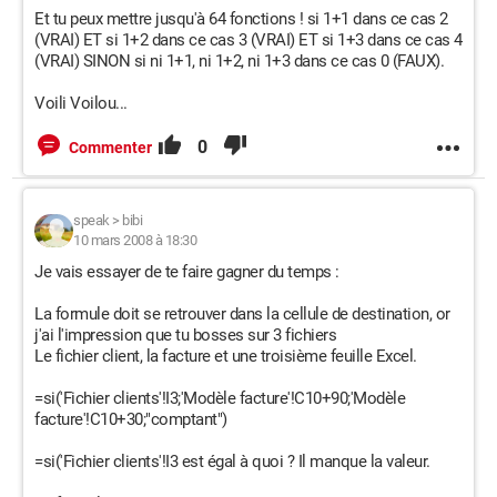
Et tu peux mettre jusqu'à 64 fonctions ! si 1+1 dans ce cas 2
(VRAI) ET si 1+2 dans ce cas 3 (VRAI) ET si 1+3 dans ce cas 4
(VRAI) SINON si ni 1+1, ni 1+2, ni 1+3 dans ce cas 0 (FAUX).
Voili Voilou...
0
Commenter
speak
>
bibi
10 mars 2008 à 18:30
Je vais essayer de te faire gagner du temps :
La formule doit se retrouver dans la cellule de destination, or
j'ai l'impression que tu bosses sur 3 fichiers
Le fichier client, la facture et une troisième feuille Excel.
=si('Fichier clients'!I3;'Modèle facture'!C10+90;'Modèle
facture'!C10+30;"comptant")
=si('Fichier clients'!I3 est égal à quoi ? Il manque la valeur.