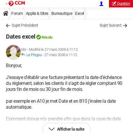
Question
Forum
Applis & Sites
Bureautique
Excel
Sujet Précédent
Sujet Suivant
Dates excel
Résolu
bibi
-
Modifié le 27 mars 2008 à 11:12
Le Pingou
-
27 mars 2008 à 11:12
Bonjour,
J'essaye d'établir une facture présentant la date d'échéance
du réglement, selon les clients il s'agit de régler comptant 90
jours fin de mois ou 30 jour fin de mois.
par exemple en A10 je met Date et en B10 j'insère la date
automatique.
Comment dois-je m'y prendre afin que dans la case de date
d'échéance par exemple E5, les dates s'affichent
Afficher la suite
automatiquement selon les dates de réglements sinon que