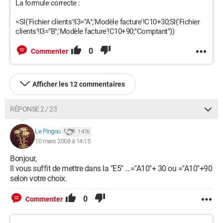
La formule correcte :
=SI('Fichier clients'!I3="A";'Modèle facture'!C10+30;SI('Fichier
clients'!I3="B";'Modèle facture'!C10+90;"Comptant"))
0
Commenter
Afficher les 12 commentaires
RÉPONSE 2 / 23
Le Pingou
1 476
10 mars 2008 à 14:15
Bonjour,
Il vous suffit de mettre dans la "E5" ...="A10"+ 30 ou ="A10"+90
selon votre choix.
0
Commenter