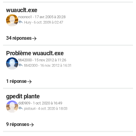
wuauclt.exe
noonoo1
-
17 avr. 2005 à 20:28
Hury
-
6 oct. 2009 à 02:47
34 réponses
Problème wuauclt.exe
titi42000
-
15 nov. 2012 à 11:26
titi42000
-
16 nov. 2012 à 16:31
1 réponse
gpedit plante
dd0909
-
1 oct. 2020 à 16:49
pistouri
-
4 oct. 2020 à 18:03
9 réponses