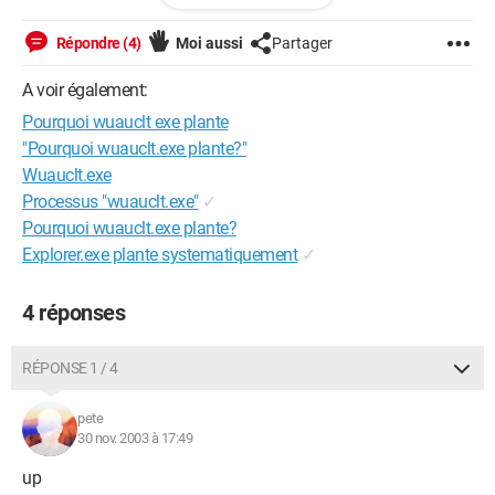
Est ce inoffensif ?
Comment éviter qu'il se charge au démarrage ?
Répondre (4)
Moi aussi
Partager
Merci de votre aide.
A voir également:
Pourquoi wuauclt exe plante
"Pourquoi wuauclt.exe plante?"
Wuauclt.exe
Processus "wuauclt.exe"
✓
Pourquoi wuauclt.exe plante?
Explorer.exe plante systematiquement
✓
4 réponses
RÉPONSE 1 / 4
pete
30 nov. 2003 à 17:49
up