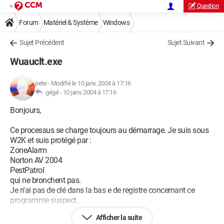
Question
Forum
Matériel & Système
Windows
Sujet Précédent
Sujet Suivant
Wuauclt.exe
pete
-
Modifié le 10 janv. 2004 à 17:16
gégé -
10 janv. 2004 à 17:16
Bonjours,
Ce processus se charge toujours au démarrage. Je suis sous
W2K et suis protégé par :
ZoneAlarm
Norton AV 2004
PestPatrol
qui ne bronchent pas.
Je n'ai pas de clé dans la bas e de registre concernant ce
programme suspect.
Afficher la suite
Questions :