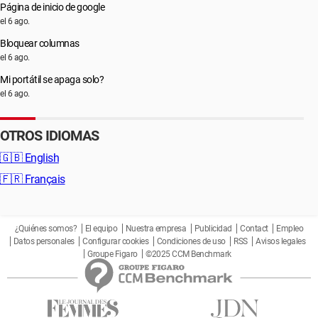
Página de inicio de google
el 6 ago.
Bloquear columnas
el 6 ago.
Mi portátil se apaga solo?
el 6 ago.
OTROS IDIOMAS
🇬🇧
English
🇫🇷
Français
¿Quiénes somos?
El equipo
Nuestra empresa
Publicidad
Contact
Empleo
Datos personales
Configurar cookies
Condiciones de uso
RSS
Avisos legales
Groupe Figaro
©2025 CCM Benchmark