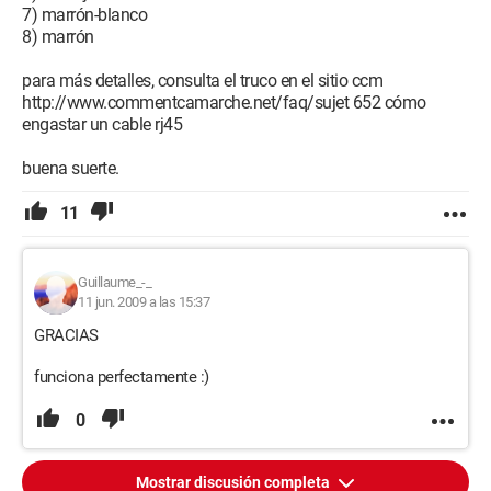
7) marrón-blanco
8) marrón
para más detalles, consulta el truco en el sitio ccm
http://www.commentcamarche.net/faq/sujet 652 cómo
engastar un cable rj45
buena suerte.
11
Guillaume_-_
11 jun. 2009 a las 15:37
GRACIAS
funciona perfectamente :)
0
Mostrar discusión completa