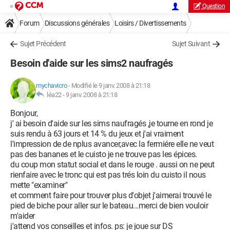
Question
Forum
Discussions générales
Loisirs / Divertissements
Sujet Précédent
Sujet Suivant
Besoin d'aide sur les sims2 naufragés
mychavicro
-
Modifié le 9 janv. 2008 à 21:18
léa22 -
9 janv. 2008 à 21:18
Bonjour,
j' ai besoin d'aide sur les sims naufragés ,je tourne en rond je
suis rendu à 63 jours et 14 % du jeux et j'ai vraiment
l'impression de de nplus avancer,avec la fermiére elle ne veut
pas des bananes et le cuisto je ne trouve pas les épices.
du coup mon statut social et dans le rouge . aussi on ne peut
rienfaire avec le tronc qui est pas trés loin du cuisto il nous
mette "examiner"
et comment faire pour trouver plus d'objet j'aimerai trouvé le
pied de biche pour aller sur le bateau...merci de bien vouloir
m'aider
j'attend vos conseilles et infos. ps: je joue sur DS