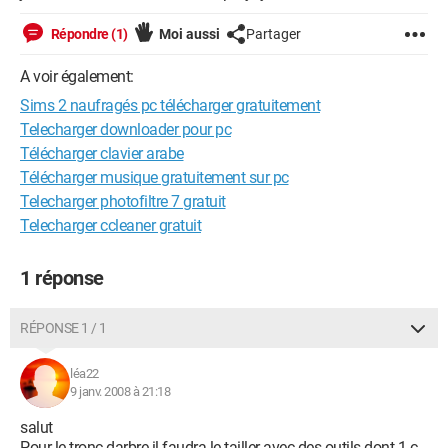
Répondre (1)
Moi aussi
Partager
A voir également:
Sims 2 naufragés pc télécharger gratuitement
Telecharger downloader pour pc
Télécharger clavier arabe
Télécharger musique gratuitement sur pc
Telecharger photofiltre 7 gratuit
Telecharger ccleaner gratuit
1 réponse
RÉPONSE 1 / 1
léa22
9 janv. 2008 à 21:18
salut
Pour le tronc darbre il faudra le tailler avec des outils dont 1 c