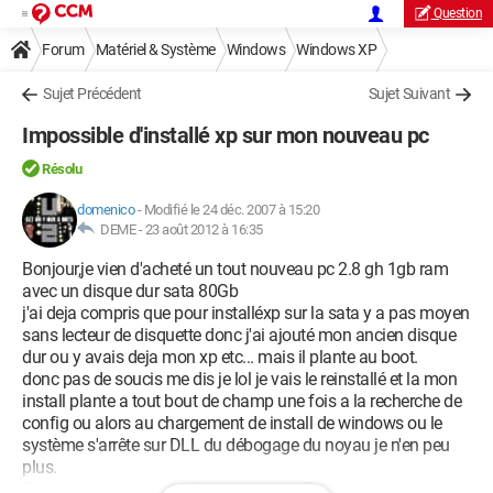
Question
Forum
Matériel & Système
Windows
Windows XP
Sujet Précédent
Sujet Suivant
Impossible d'installé xp sur mon nouveau pc
Résolu
domenico
-
Modifié le 24 déc. 2007 à 15:20
DEME -
23 août 2012 à 16:35
Bonjour,je vien d'acheté un tout nouveau pc 2.8 gh 1gb ram
avec un disque dur sata 80Gb
j'ai deja compris que pour installéxp sur la sata y a pas moyen
sans lecteur de disquette donc j'ai ajouté mon ancien disque
dur ou y avais deja mon xp etc... mais il plante au boot.
donc pas de soucis me dis je lol je vais le reinstallé et la mon
install plante a tout bout de champ une fois a la recherche de
config ou alors au chargement de install de windows ou le
système s'arrête sur DLL du débogage du noyau je n'en peu
plus.
Quelqu'un aurais une solution pour moi?