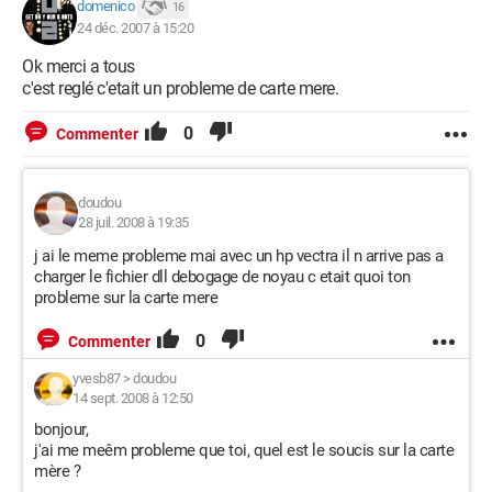
domenico
16
24 déc. 2007 à 15:20
Ok merci a tous
c'est reglé c'etait un probleme de carte mere.
0
Commenter
doudou
28 juil. 2008 à 19:35
j ai le meme probleme mai avec un hp vectra il n arrive pas a
charger le fichier dll debogage de noyau c etait quoi ton
probleme sur la carte mere
0
Commenter
yvesb87
>
doudou
14 sept. 2008 à 12:50
bonjour,
j'ai me meêm probleme que toi, quel est le soucis sur la carte
mère ?