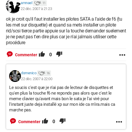
amnael
11
22 déc. 2007 à 21:23
ok je croit qu'il faut installer les pilotes SATA a l'aide de f6 (tu
les met sur disquette) et quand sa mets installer un pilote
rid/scsi tierce partie appuie sur la touche demander suelement
je ne peut pas t'en dire plus car je n'ai jalmais utiliser cette
procédure
0
Commenter
domenico
16
22 déc. 2007 à 22:00
Le soucis c'est que je n'ai pas de lecteur de disquettes et
qu'en plus la touche f6 ne reponds pas alors que c'est le
meme clavier qu'avant mais bon le sata je l'ai viré pour
l'instant juste deja installé xp sur mon ide ca m'ira.mais ca
marche pas.
0
Commenter