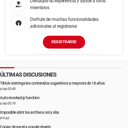
Destaque su experiencia y ayude a otros
miembros
Disfrute de muchas funcionalidades
adicionales al registrarse
REGISTRARSE
ÚLTIMAS DISCUSIONES
Tiktok restringe los contenidos sugestivos a mayores de 18 años
a las 00:40
Auto-invoked js function
a las 00:19
Imposible abrir los archivos xsl y xlsx
el 6 jul.
Copiar de excel a google sheets