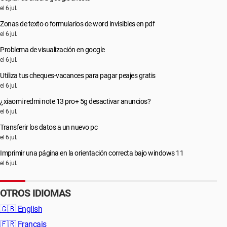
el 6 jul.
Zonas de texto o formularios de word invisibles en pdf
el 6 jul.
Problema de visualización en google
el 6 jul.
Utiliza tus cheques-vacances para pagar peajes gratis
el 6 jul.
¿xiaomi redmi note 13 pro+ 5g desactivar anuncios?
el 6 jul.
Transferir los datos a un nuevo pc
el 6 jul.
Imprimir una página en la orientación correcta bajo windows 11
el 6 jul.
OTROS IDIOMAS
🇬🇧
English
🇫🇷
Français