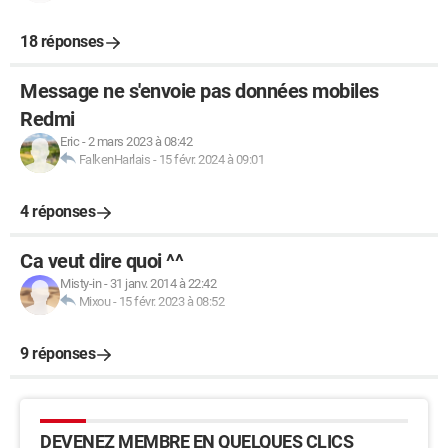
18 réponses
Message ne s'envoie pas données mobiles
Redmi
Eric
-
2 mars 2023 à 08:42
FalkenHarlais
-
15 févr. 2024 à 09:01
4 réponses
Ca veut dire quoi ^^
Misty-in
-
31 janv. 2014 à 22:42
Mixou
-
15 févr. 2023 à 08:52
9 réponses
DEVENEZ MEMBRE EN QUELQUES CLICS