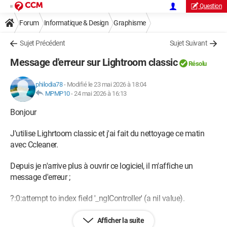
Question
Forum
Informatique & Design
Graphisme
Sujet Précédent
Sujet Suivant
Message d'erreur sur Lightroom classic
Résolu
philodia78
-
Modifié le 23 mai 2026 à 18:04
MPMP10
-
24 mai 2026 à 16:13
Bonjour
J'utilise Lighrtoom classic et j'ai fait du nettoyage ce matin
avec Ccleaner.
Depuis je n'arrive plus à ouvrir ce logiciel, il m'affiche un
message d'erreur ;
?:0:attempt to index field '_nglController' (a nil value).
Par contre aucun souci pour ouvrir Photoshop par exemple
Afficher la suite