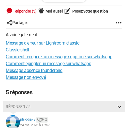
J'ai un pc windows 11 famille 64 bytes.
Répondre (5)
Moi aussi
Posez votre question
Quelqu'un peut il m'aider s'il vous plait ?
Partager
Par avance je vous en remercie.
A voir également:
Message d'erreur sur Lightroom classic
Classic shell
Comment recuperer un message supprimé sur whatsapp
Comment epingler un message sur whatsapp
Message absence thunderbird
Message non envoyé
5 réponses
RÉPONSE 1 / 5
philodia78
2
24 mai 2026 à 15:57