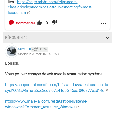
lien...
https://helpx.adobe.com/fr/lightroom-
classic/kb/lightroom-basic-troubleshooting-fix-most-
issues.html
0
Commenter
RÉPONSE 4 / 5
MPMP10
19 036
Modifié le 23 mai 2026 à 19:58
Bonsoir,
Vous pouvez essayer de voir avec la restauration système.
https://support.microsoft.com/fr-fr/windows/restauration-du-
syst%C3%A8me-a5ae3ed9-07c4-fd56-45ee-096777ecd14e
https://www.malekal.com/restauration-systeme-
windows/#Comment_restaurer_Windows