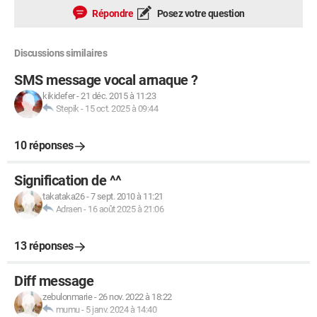
Répondre
Posez votre question
Discussions similaires
SMS message vocal arnaque ?
kikidefer
-
21 déc. 2015 à 11:23
Stepik
-
15 oct. 2025 à 09:44
10 réponses
Signification de ^^
takataka26
-
7 sept. 2010 à 11:21
Adraen
-
16 août 2025 à 21:06
13 réponses
Diff message
zebulonmarie
-
26 nov. 2022 à 18:22
mumu
-
5 janv. 2024 à 14:40