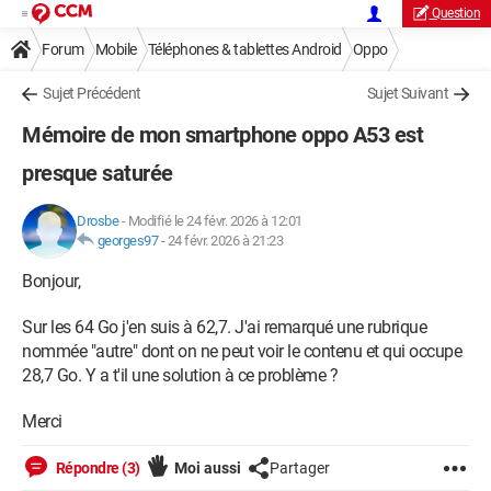
Question
Forum
Mobile
Téléphones & tablettes Android
Oppo
Sujet Précédent
Sujet Suivant
Mémoire de mon smartphone oppo A53 est
presque saturée
Drosbe
-
Modifié le 24 févr. 2026 à 12:01
georges97
-
24 févr. 2026 à 21:23
Bonjour,
Sur les 64 Go j'en suis à 62,7. J'ai remarqué une rubrique
nommée "autre" dont on ne peut voir le contenu et qui occupe
28,7 Go. Y a t'il une solution à ce problème ?
Merci
Répondre (3)
Moi aussi
Partager