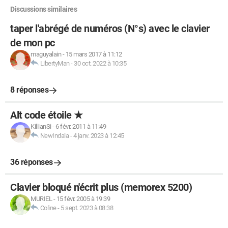
Discussions similaires
taper l'abrégé de numéros (N°s) avec le clavier
de mon pc
maguyalain
-
15 mars 2017 à 11:12
LibertyMan
-
30 oct. 2022 à 10:35
8 réponses
Alt code étoile ★
KillianSi
-
6 févr. 2011 à 11:49
NewIndala
-
4 janv. 2023 à 12:45
36 réponses
Clavier bloqué n'écrit plus (memorex 5200)
MURIEL
-
15 févr. 2005 à 19:39
Coline
-
5 sept. 2023 à 08:38