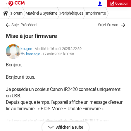
Question
Forum
Matériel & Système
Périphériques
Imprimante
Sujet Précédent
Sujet Suivant
Mise à jour firmware
kougne
-
Modifié le 16 août 2025 à 22:39
kaneagle
-
17 août 2025 à 00:58
Bonjour,
Bonjour à tous,
Je possède un copieur Canon iR2420 connecté uniquement
en USB.
Depuis quelque temps, l’appareil affiche un message d’erreur
lié au firmware : « BIOS Mode – Update Firmware ».
J’ai essayé de réinstaller le pilote Canon UFRII LT pour
Windows 10/11, mais cela ne résout pas le problème.
Afficher la suite