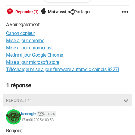
Comme ce modèle n’a pas de port réseau, je ne peux pas
utiliser l’interface Remote UI pour mettre à jour le firmware.
Répondre (1)
Moi aussi
Partager
Ma question :
A voir également:
Existe-t-il un firmware officiel ou un outil fiable pour réinstaller
Canon copieur
le firmware du Canon iR2420 via USB ?
Mise a jour chrome
Si oui, pouvez-vous m’indiquer un lien de téléchargement ou la
Mise a jour chromecast
procédure à suivre ?
Mettre à jour Google Chrome
Merci d’avance pour vos conseils et votre aide.
Mise a jour microsoft store
Télécharger mise à jour firmware autoradio chinois 8227l
Windows / Firefox 141.0
1 réponse
RÉPONSE 1 / 1
kaneagle
14 686
17 août 2025 à 00:58
Bonjour,