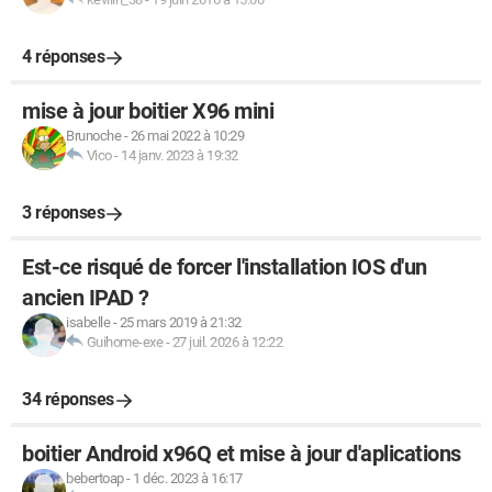
4 réponses
mise à jour boitier X96 mini
Brunoche
-
26 mai 2022 à 10:29
Vico
-
14 janv. 2023 à 19:32
3 réponses
Est-ce risqué de forcer l'installation IOS d'un
ancien IPAD ?
isabelle
-
25 mars 2019 à 21:32
Guihome-exe
-
27 juil. 2026 à 12:22
34 réponses
boitier Android x96Q et mise à jour d'aplications
bebertoap
-
1 déc. 2023 à 16:17