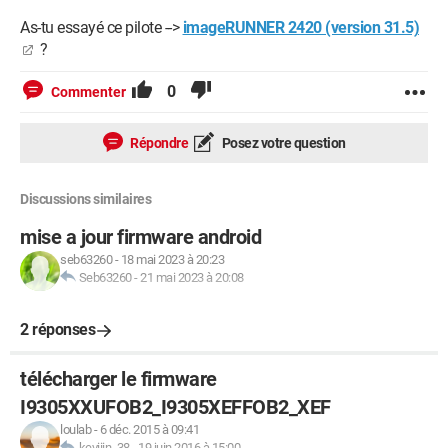
As-tu essayé ce pilote -->
imageRUNNER 2420 (version 31.5)
?
0
Commenter
Répondre
Posez votre question
Discussions similaires
mise a jour firmware android
seb63260
-
18 mai 2023 à 20:23
Seb63260
-
21 mai 2023 à 20:08
2 réponses
télécharger le firmware
I9305XXUFOB2_I9305XEFFOB2_XEF
loulab
-
6 déc. 2015 à 09:41
keviiin_38
-
19 juin 2016 à 15:00