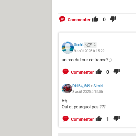
0
Commenter
Simtrt
2
8 août 2025 à 15:22
un pro du tour de france? ;)
0
Commenter
Didi64_549
>
Simtrt
8 août 2025 à 15:56
Re,
Oui et pourquoi pas ???
1
Commenter