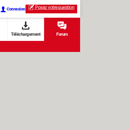
Posez votre
question
Connexion
Téléchargement
Forum