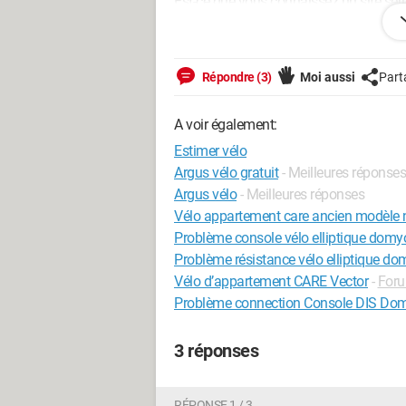
Est-ce que vous connaissez un site sér
estimation réaliste, comme pour un télé
Merci pour vos retours !
Répondre (3)
Moi aussi
Part
A voir également:
Windows / Chrome 138.0.0.0
Estimer vélo
Argus vélo gratuit
- Meilleures réponses
Argus vélo
- Meilleures réponses
Vélo appartement care ancien modèle 
Problème console vélo elliptique domy
Problème résistance vélo elliptique d
Vélo d’appartement CARE Vector
-
Foru
Problème connection Console DIS Do
3 réponses
RÉPONSE 1 / 3