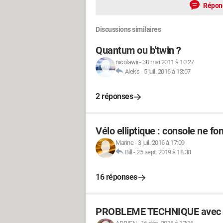
Répon
Discussions similaires
Quantum ou b'twin ?
nicolawii
-
30 mai 2011 à 10:27
Aleks
-
5 juil. 2016 à 13:07
2 réponses
Vélo elliptique : console ne fo
Marine
-
3 juil. 2016 à 17:09
Bill
-
25 sept. 2019 à 18:38
16 réponses
PROBLEME TECHNIQUE avec un 