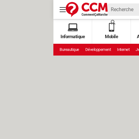
Informatique
Mobile
A
Bureautique
Développement
Internet
Je