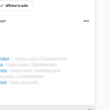
ieux, ou une plateforme qui permet d’avoir une
phone, une voiture, ou autre bien d’occasion ?
Afficher la suite
ager
notice
✓
-
Forum Loisirs / Divertissements
os
-
Forum Loisirs / Divertissements
omyos
-
Forum Loisirs / Divertissements
m Loisirs / Divertissements
myos
-
Forum Jeux vidéo