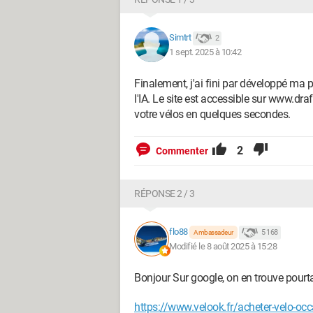
Simtrt
2
1 sept. 2025 à 10:42
Finalement, j'ai fini par développé ma
l'IA. Le site est accessible sur www.draft
votre vélos en quelques secondes.
2
Commenter
RÉPONSE 2 / 3
flo88
5 168
Ambassadeur
Modifié le 8 août 2025 à 15:28
Bonjour Sur google, on en trouve pourt
https://www.velook.fr/acheter-velo-occ