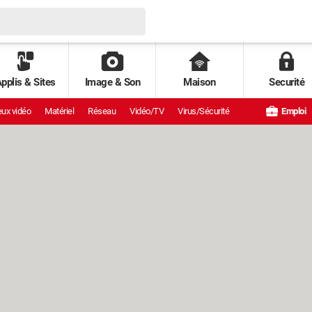
pplis & Sites
Image & Son
Maison
Securité
ux vidéo
Matériel
Réseau
Vidéo/TV
Virus/Sécurité
Emploi