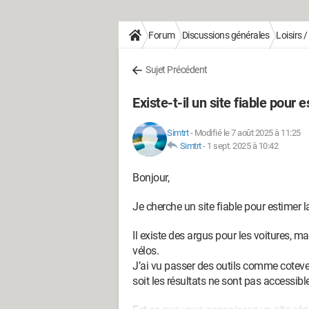
Forum
Discussions générales
Loisirs 
Sujet Précédent
Existe-t-il un site fiable pour 
Simtrt
-
Modifié le 7 août 2025 à 11:25
Simtrt
-
1 sept. 2025 à 10:42
Bonjour,
Je cherche un site fiable pour estimer l
Il existe des argus pour les voitures, ma
vélos.
J’ai vu passer des outils comme coteve
soit les résultats ne sont pas accessib