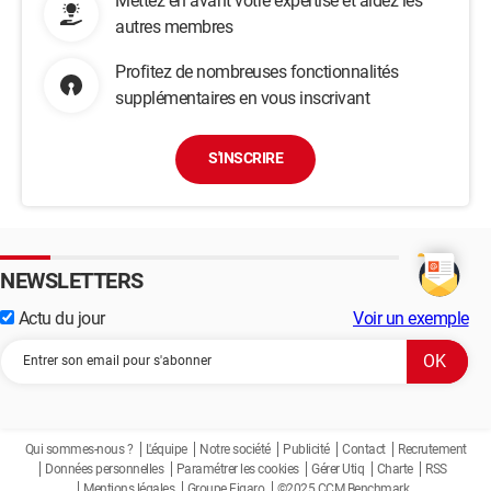
Mettez en avant votre expertise et aidez les
autres membres
Profitez de nombreuses fonctionnalités
supplémentaires en vous inscrivant
S'INSCRIRE
NEWSLETTERS
Actu du jour
Voir un exemple
Qui sommes-nous ?
L'équipe
Notre société
Publicité
Contact
Recrutement
Données personnelles
Paramétrer les cookies
Gérer Utiq
Charte
RSS
Mentions légales
Groupe Figaro
©2025 CCM Benchmark