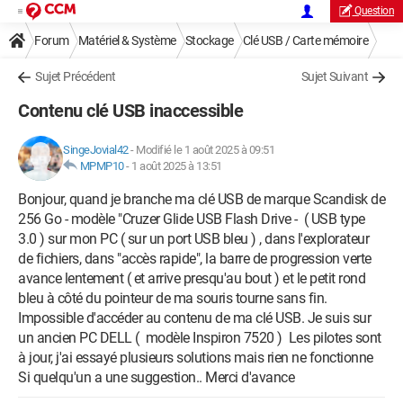
Question
Forum
Matériel & Système
Stockage
Clé USB / Carte mémoire
Sujet Précédent
Sujet Suivant
Contenu clé USB inaccessible
SingeJovial42
-
Modifié le 1 août 2025 à 09:51
MPMP10
-
1 août 2025 à 13:51
Bonjour, quand je branche ma clé USB de marque Scandisk de
256 Go - modèle "Cruzer Glide USB Flash Drive - ( USB type
3.0 ) sur mon PC ( sur un port USB bleu ) , dans l'explorateur
de fichiers, dans "accès rapide", la barre de progression verte
avance lentement ( et arrive presqu'au bout ) et le petit rond
bleu à côté du pointeur de ma souris tourne sans fin.
Impossible d'accéder au contenu de ma clé USB. Je suis sur
un ancien PC DELL ( modèle Inspiron 7520 ) Les pilotes sont
à jour, j'ai essayé plusieurs solutions mais rien ne fonctionne
Si quelqu'un a une suggestion.. Merci d'avance