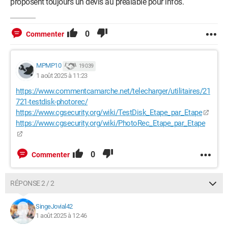
proposent toujours un devis au préalable pour infos.
0
Commenter
MPMP10
19 039
1 août 2025 à 11:23
https://www.commentcamarche.net/telecharger/utilitaires/21
721-testdisk-photorec/
https://www.cgsecurity.org/wiki/TestDisk_Etape_par_Etape
https://www.cgsecurity.org/wiki/PhotoRec_Etape_par_Etape
0
Commenter
RÉPONSE 2 / 2
SingeJovial42
1 août 2025 à 12:46