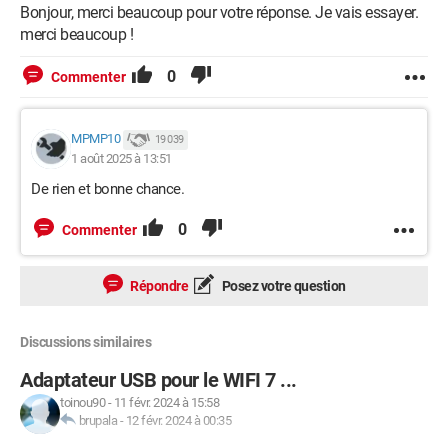
Bonjour, merci beaucoup pour votre réponse. Je vais essayer.
merci beaucoup !
0
Commenter
MPMP10
19 039
1 août 2025 à 13:51
De rien et bonne chance.
0
Commenter
Répondre
Posez votre question
Discussions similaires
Adaptateur USB pour le WIFI 7 ...
toinou90
-
11 févr. 2024 à 15:58
brupala
-
12 févr. 2024 à 00:35