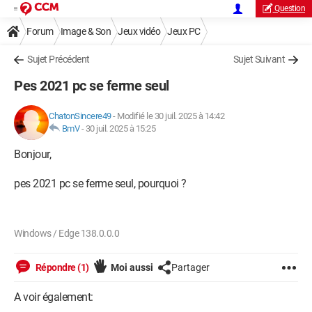
Question
Forum
Image & Son
Jeux vidéo
Jeux PC
Sujet Précédent
Sujet Suivant
Pes 2021 pc se ferme seul
ChatonSincere49
-
Modifié le 30 juil. 2025 à 14:42
BmV
-
30 juil. 2025 à 15:25
Bonjour,
pes 2021 pc se ferme seul, pourquoi ?
Windows / Edge 138.0.0.0
Répondre (1)
Moi aussi
Partager
A voir également: