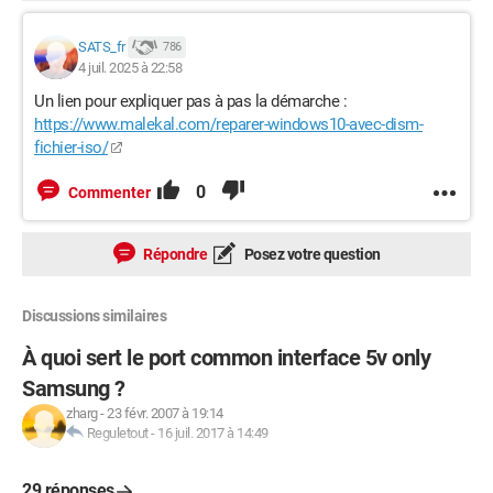
SATS_fr
786
4 juil. 2025 à 22:58
Un lien pour expliquer pas à pas la démarche :
https://www.malekal.com/reparer-windows10-avec-dism-
fichier-iso/
0
Commenter
Répondre
Posez votre question
Discussions similaires
À quoi sert le port common interface 5v only
Samsung ?
zharg
-
23 févr. 2007 à 19:14
Reguletout
-
16 juil. 2017 à 14:49
29 réponses