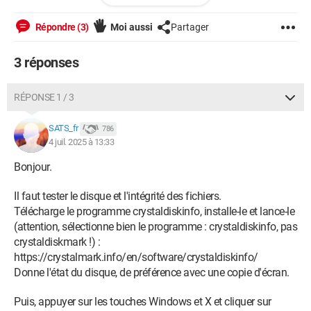
internet et que mon moteur de recherche (firefox) plante
régulièrement, m'obligeant a réeteindre l'ordinateur et
Répondre (3)
Moi aussi
Partager
recommencer le processus. J'ai essayé de faire un nettoyage
avec CC cleaner mais ça n'a rien changé.
3 réponses
Est ce que quelqu'un peut m'aider à résoudre cette situation ?
RÉPONSE 1 / 3
SATS_fr
786
4 juil. 2025 à 13:33
Bonjour.
Il faut tester le disque et l'intégrité des fichiers.
Télécharge le programme crystaldiskinfo, installe-le et lance-le
(attention, sélectionne bien le programme : crystaldiskinfo, pas
crystaldiskmark !) :
https://crystalmark.info/en/software/crystaldiskinfo/
Donne l'état du disque, de préférence avec une copie d'écran.
Puis, appuyer sur les touches Windows et X et cliquer sur