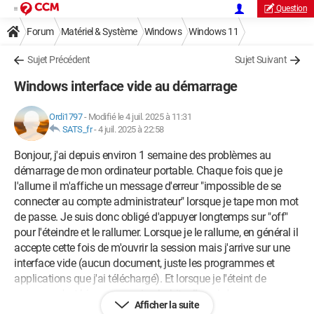
Question
Forum
Matériel & Système
Windows
Windows 11
Sujet Précédent
Sujet Suivant
Windows interface vide au démarrage
Ordi1797
-
Modifié le 4 juil. 2025 à 11:31
SATS_fr
-
4 juil. 2025 à 22:58
Bonjour, j'ai depuis environ 1 semaine des problèmes au
démarrage de mon ordinateur portable. Chaque fois que je
l'allume il m'affiche un message d'erreur "impossible de se
connecter au compte administrateur" lorsque je tape mon mot
de passe. Je suis donc obligé d'appuyer longtemps sur "off"
pour l'éteindre et le rallumer. Lorsque je le rallume, en général il
accepte cette fois de m'ouvrir la session mais j'arrive sur une
interface vide (aucun document, juste les programmes et
applications que j'ai téléchargé). Et lorsque je l'éteint de
nouveau c'est bien ma session habituelle qui s'ouvre sans
Afficher la suite
problème. A ceci près qu'il a souvent du mal à se connecter à