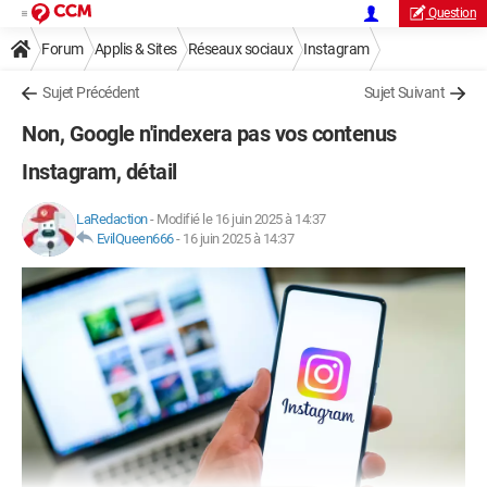
Question
Forum
Applis & Sites
Réseaux sociaux
Instagram
Sujet Précédent
Sujet Suivant
Non, Google n'indexera pas vos contenus
Instagram, détail
LaRedaction
-
Modifié le 16 juin 2025 à 14:37
EvilQueen666
-
16 juin 2025 à 14:37