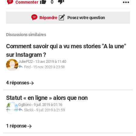
0
Commenter
Répondre
Posez votre question
Discussions similaires
Comment savoir qui a vu mes stories "A la une"
sur Instagram ?
JuliePl22
-
13 avr. 2019 à 11:40
Firid
-
15 nov. 2023 à 23:58
4 réponses
Statut « en ligne » alors que non
GgBono
-
9 juil. 2019 à 01:16
Slickk
-
9 juil. 2019 à 21:59
1 réponse