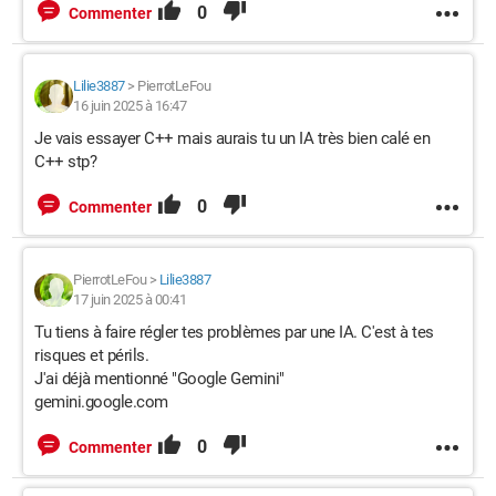
0
Commenter
Lilie3887
>
PierrotLeFou
16 juin 2025 à 16:47
Je vais essayer C++ mais aurais tu un IA très bien calé en
C++ stp?
0
Commenter
PierrotLeFou
>
Lilie3887
17 juin 2025 à 00:41
Tu tiens à faire régler tes problèmes par une IA. C'est à tes
risques et périls.
J'ai déjà mentionné "Google Gemini"
gemini.google.com
0
Commenter