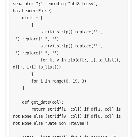
separator=";", encoding="utf8-lossy", 
has_header=False)

    dicts = [

        {

            str(k).strip().replace('"', 
'').replace("'", ''):

            str(v).strip().replace('"', 
'').replace("'", '')

            for k, v in zip(df[:, i].to_list(), 
df[:, i+1].to_list())

        }

        for i in range(0, 19, 3)

    ]

    def get_date(col):

        return str(df[1, col]) if df[1, col] is 
not None else (str(df[0, col]) if df[0, col] is 
not None else "Date Non Trouvée")
