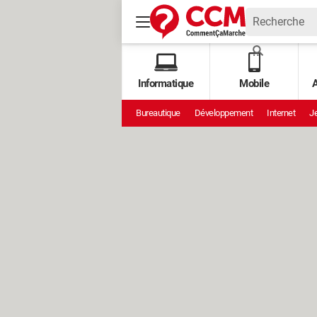
Informatique
Mobile
A
Bureautique
Développement
Internet
Je