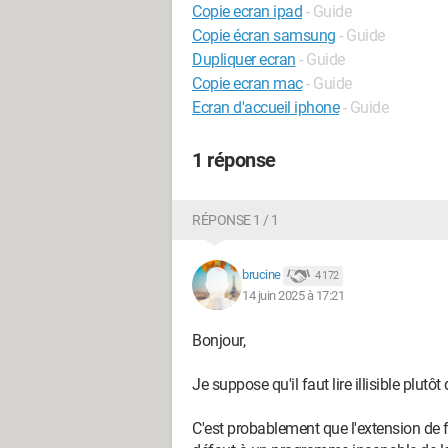
Copie ecran ipad
- Guide
Copie écran samsung
- Guide
Dupliquer ecran
- Guide
Copie ecran mac
- Guide
Ecran d'accueil iphone
- Guide
1 réponse
RÉPONSE 1 / 1
brucine
4 172
14 juin 2025 à 17:21
Bonjour,
Je suppose qu'il faut lire illisible plutôt
C'est probablement que l'extension de 