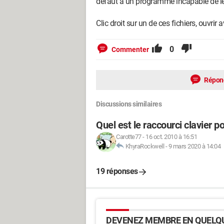
défaut à un programme incapable de les
Clic droit sur un de ces fichiers, ouvrir 
0
Commenter
Répon
Discussions similaires
Quel est le raccourci clavier po
Carotte77
-
16 oct. 2010 à 16:51
KhyraRockwell
-
9 mars 2020 à 14:04
19 réponses
DEVENEZ MEMBRE EN QUELQU