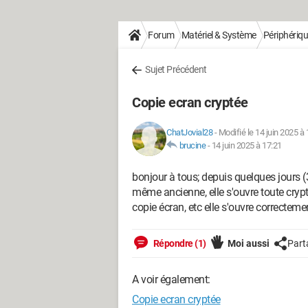
Forum
Matériel & Système
Périphériq
Sujet Précédent
Copie ecran cryptée
ChatJovial28
-
Modifié le 14 juin 2025 à 
brucine
-
14 juin 2025 à 17:21
bonjour à tous; depuis quelques jours 
même ancienne, elle s'ouvre toute cryptée
copie écran, etc elle s'ouvre correctemen
Répondre (1)
Moi aussi
Part
A voir également:
Copie ecran cryptée