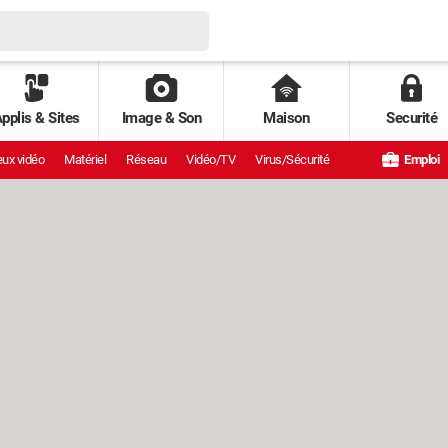
pplis & Sites
Image & Son
Maison
Securité
ux vidéo
Matériel
Réseau
Vidéo/TV
Virus/Sécurité
Emploi