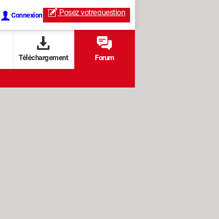
Posez votre
question
Connexion
Téléchargement
Forum