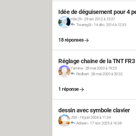
Idée de déguisement pour 4 p
mbc29
-
29 avr. 2012 à 13:37
TwaregSi
-
14 déc. 2014 à 12:33
18 réponses
Réglage chaine de la TNT FR
Yamina
-
28 mai 2020 à 19:25
Redbart
-
28 mai 2020 à 20:32
1 réponse
dessin avec symbole clavier
JSS
-
18 juin 2004 à 11:34
Adraen
-
17 nov. 2025 à 16:38