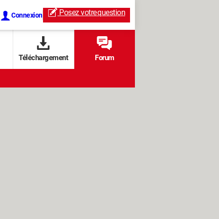
Posez votre
question
Connexion
Téléchargement
Forum