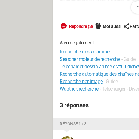
sciencefiction ou autre. Comme un co
90 (la série) mais certainement aussi l
peut retrouver la trace de l'un des deu
aide :)
Répondre (3)
Moi aussi
Part
A voir également:
Recherche dessin animé
Searcher moteur de recherche
- Guide
Télécharger dessin animé gratuit disne
Recherche automatique des chaînes ne
Recherche par image
- Guide
Waptrick recherche
- Télécharger - Div
3 réponses
RÉPONSE 1 / 3