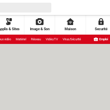
pplis & Sites
Image & Son
Maison
Securité
ux vidéo
Matériel
Réseau
Vidéo/TV
Virus/Sécurité
Emploi