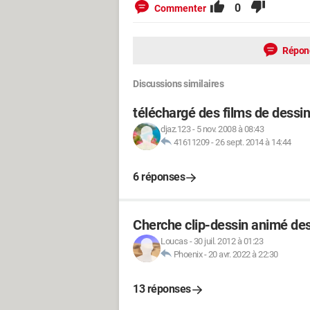
0
Commenter
Répon
Discussions similaires
téléchargé des films de dessi
djaz.123
-
5 nov. 2008 à 08:43
41611209
-
26 sept. 2014 à 14:44
6 réponses
Cherche clip-dessin animé des
Loucas
-
30 juil. 2012 à 01:23
Phoenix
-
20 avr. 2022 à 22:30
13 réponses