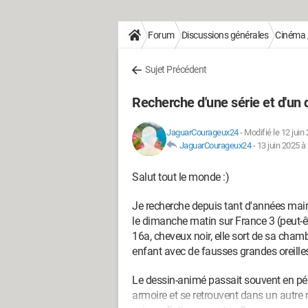
Forum
Discussions générales
Cinéma /
Sujet Précédent
Recherche d'une série et d'un
JaguarCourageux24
-
Modifié le 12 juin
JaguarCourageux24
-
13 juin 2025 à
Salut tout le monde :)
Je recherche depuis tant d'années maint
le dimanche matin sur France 3 (peut-êt
16a, cheveux noir, elle sort de sa cham
enfant avec de fausses grandes oreilles e
Le dessin-animé passait souvent en pér
armoire et se retrouvent dans un autre