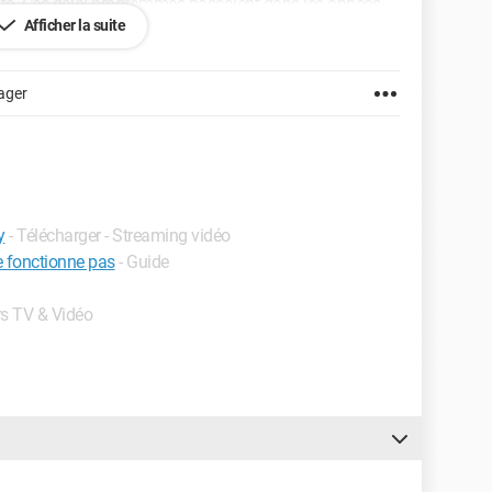
nte. Ces deux programmes passaient dans les années
Afficher la suite
es années 80 pour le dessin animé. Celle ou celui qui
x me comblerait de bonheur ! Vraiment merci pour votre
ager
y
- Télécharger - Streaming vidéo
 fonctionne pas
- Guide
ers TV & Vidéo