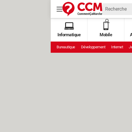
Informatique
Mobile
A
Bureautique
Développement
Internet
Je