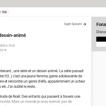
 Télé
Foru
Sujet Suivant
Discus
 dessin-animé
 2025 à 19:23
 23:16
enant...une série et un dessin animé. La série passait
re fr3..) c'est une jeune femme, genre adolescente de
bre et rencontre un genre d'elfe, apparemment un acteur
tc J'ai oublié le reste..
iode de Noël. Des enfants qui passent à travers une
 monde. Mais un monde je crois normal, pas de