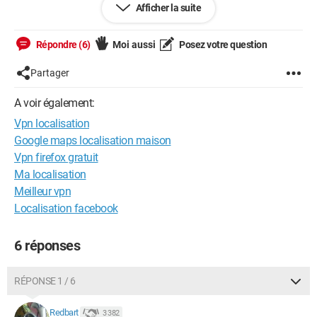
pas trop quoi faire pour résoudre le problème.
Afficher la suite
SI une bonne âme est présente pour m'aider :)
Répondre (6)
Moi aussi
Posez votre question
Partager
Windows / Edge 137.0.0.0
A voir également:
Vpn localisation
Google maps localisation maison
Vpn firefox gratuit
Ma localisation
Meilleur vpn
Localisation facebook
6 réponses
RÉPONSE 1 / 6
Redbart
3 382