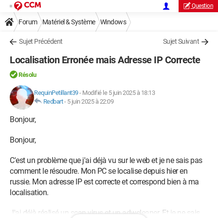
Question
Forum
Matériel & Système
Windows
Sujet Précédent
Sujet Suivant
Localisation Erronée mais Adresse IP Correcte
Résolu
RequinPetillant39
-
Modifié le 5 juin 2025 à 18:13
Redbart
-
5 juin 2025 à 22:09
Bonjour,
Bonjour,
C'est un problème que j'ai déjà vu sur le web et je ne sais pas
comment le résoudre. Mon PC se localise depuis hier en
russie. Mon adresse IP est correcte et correspond bien à ma
localisation.
J'ai déjà réalisé un scan virus et un adwcleaner. Et je ne sais