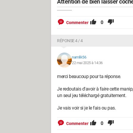
Attention de bien laisser coch
0
Commenter
RÉPONSE 4 / 4
namlik56
22 mai 2025 à 14:36
merci beaucoup pour ta réponse.
Je redoutais d'avoir à faire cette manip
un seul jeu téléchargé gratuitement.
Je vais voir si je le fais ou pas.
0
Commenter