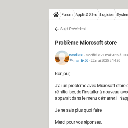
Forum
Applis & Sites
Logiciels
Systè
Sujet Précédent
Problème Microsoft store
namlik56
-
Modifié le 21 mai 2025 à 13:
namlik56
-
22 mai 2025 à 14:36
Bonjour,
J'ai un problème avec Microsoft store q
réinitialiser, de l'installer à nouveau a
apparait dans le menu démarrer, il n'ap
Je ne sais plus quoi faire.
Merci pour vos réponses.