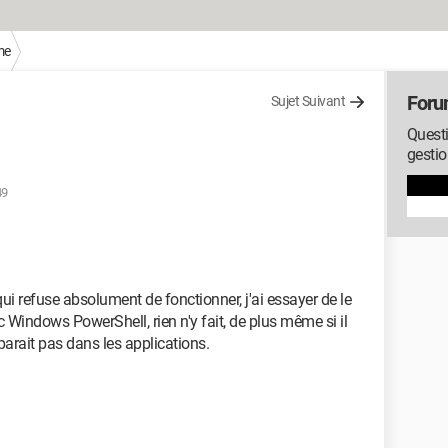
me
Foru
Sujet Suivant
Questi
gesti
49
ui refuse absolument de fonctionner, j'ai essayer de le
vec Windows PowerShell, rien n'y fait, de plus même si il
parait pas dans les applications.