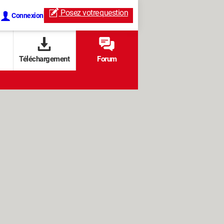
Posez votre
question
Connexion
Téléchargement
Forum