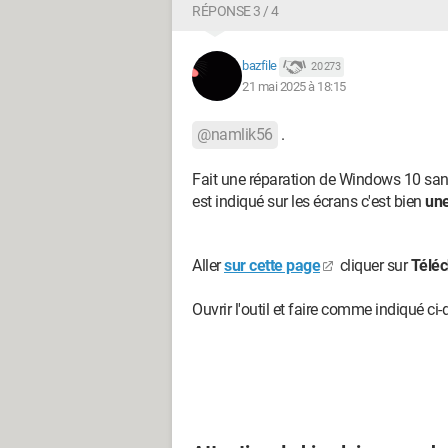
RÉPONSE 3 / 4
bazfile
20 273
21 mai 2025 à 18:15
@namlik56
.
Fait une réparation de Windows 10 sans
est indiqué sur les écrans c'est bien
une
Aller
sur cette page
cliquer sur
Téléc
Ouvrir l'outil et faire comme indiqué ci