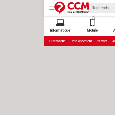
Informatique
Mobile
A
Bureautique
Développement
Internet
Je