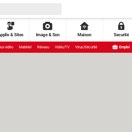
pplis & Sites
Image & Son
Maison
Securité
ux vidéo
Matériel
Réseau
Vidéo/TV
Virus/Sécurité
Emploi