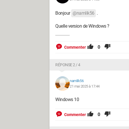
Bonjour
@namlik56
.
Quelle version de Windows ?
0
Commenter
RÉPONSE 2 / 4
namlik56
21 mai 2025 à 17:44
Windows 10
0
Commenter