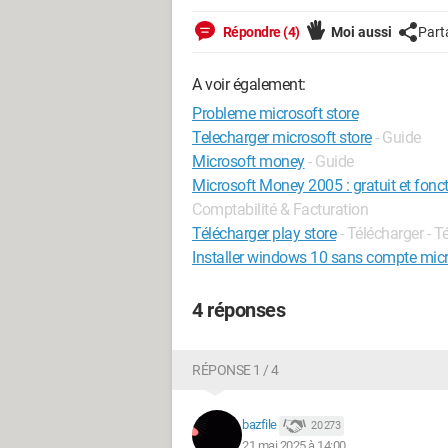
Répondre (4)
Moi aussi
Part
A voir également:
Probleme microsoft store
Telecharger microsoft store
- Guide
Microsoft money
- Guide
Microsoft Money 2005 : gratuit et fon
Comptabilité & Facturation
Télécharger play store
- Télécharger - 
Installer windows 10 sans compte mic
4 réponses
RÉPONSE 1 / 4
bazfile
20 273
21 mai 2025 à 14:00